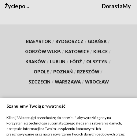
Życie po...
DorastaMy
BIAŁYSTOK
/
BYDGOSZCZ
/
GDAŃSK
/
GORZÓW WLKP.
/
KATOWICE
/
KIELCE
/
KRAKÓW
/
LUBLIN
/
ŁÓDŹ
/
OLSZTYN
/
OPOLE
/
POZNAŃ
/
RZESZÓW
/
SZCZECIN
/
WARSZAWA
/
WROCŁAW
Szanujemy Twoją prywatność
Dołącz do nas:
Kliknij "Akceptuję i przechodzę do serwisu", aby wyrazić zgody na
korzystanie z technologii automatycznego śledzenia i zbierania danych,
TVP
dostęp do informacji na Twoim urządzeniu końcowym i ich
Abonament TVP
przechowywanie oraz na przetwarzanie Twoich danych osobowych przez
Regulamin TVP