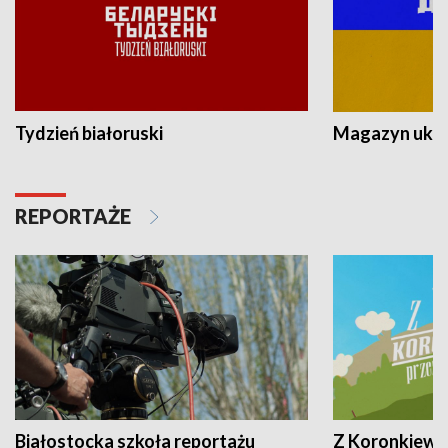
Tydzień białoruski
Magazyn ukra
REPORTAŻE
Białostocka szkoła reportażu
Z Koronkiewic