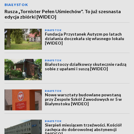
BIAŁYSTOK
Rusza „Tornister Pełen Uśmiechów". To już szesnasta
edycja zbiórki [WIDEO]
BIAŁYSTOK
Fundacja Przystanek Autyzm po latach
działania doczekała się własnego lokalu
[WIDEO]
BIAŁYSTOK
Białostoccy działkowcy skutecznie radzą
sobie z upałami i suszą [WIDEO]
BIAŁYSTOK
Nowe warsztaty budowlane powstaną
przy Zespole Szkół Zawodowych nr 5 w
Białymstoku [WIDEO]
BIAŁYSTOK
Sierpień miesiącem trzeźwości. Kościół
zachęca do dobrowolnej abstynencji
[WIDEO]