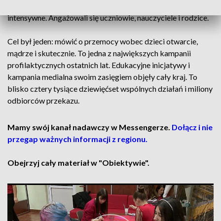
plakaty. Ostatnie dni w polskich szkołach były bardzo
intensywne. Angażowali się uczniowie, nauczyciele i rodzice.
Cel był jeden: mówić o przemocy wobec dzieci otwarcie,
mądrze i skutecznie. To jedna z największych kampanii
profilaktycznych ostatnich lat. Edukacyjne inicjatywy i
kampania medialna swoim zasięgiem objęły cały kraj. To
blisko cztery tysiące dziewięćset wspólnych działań i miliony
odbiorców przekazu.
Mamy swój kanał nadawczy w Messengerze.
Dołącz i nie
przegap ważnych informacji z regionu.
Obejrzyj cały materiał w "Obiektywie".