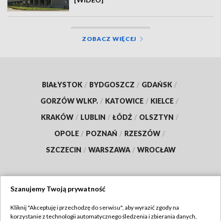
ZOBACZ WIĘCEJ
BIAŁYSTOK
/
BYDGOSZCZ
/
GDAŃSK
/
GORZÓW WLKP.
/
KATOWICE
/
KIELCE
/
KRAKÓW
/
LUBLIN
/
ŁÓDŹ
/
OLSZTYN
/
OPOLE
/
POZNAŃ
/
RZESZÓW
/
SZCZECIN
/
WARSZAWA
/
WROCŁAW
Szanujemy Twoją prywatność
Dołącz do nas:
Kliknij "Akceptuję i przechodzę do serwisu", aby wyrazić zgody na
korzystanie z technologii automatycznego śledzenia i zbierania danych,
TVP