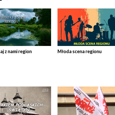
j z nami region
Młoda scena regionu