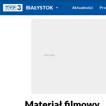
POWRÓT DO
BIAŁYSTOK
Aktualności
Pr
TVP REGIONY
Materiał filmowy