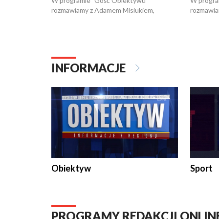
W programie "Gość Obiektywu"
W progra
rozmawiamy z Adamem Misiukiem,
rozmawia
podlaskim wojewódzkim konserwatorem
Towarzys
zabytków o kondycji zabytków w regionie
wsparcia 
i naborze wniosków na prace
działani
konserwatorskie.
Pokrzywd
INFORMACJE
Obiektyw
Sport
PROGRAMY REDAKCJI ONLIN