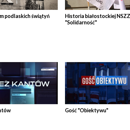
em podlaskich świątyń
Historia białostockiej NSZ
"Solidarność"
ntów
Gość "Obiektywu"