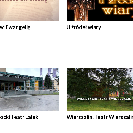
eć Ewangelię
U źródeł wiary
ocki Teatr Lalek
Wierszalin. Teatr Wierszali