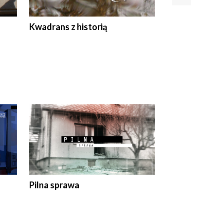
Z
Kwadrans z historią
Kartki z kal
Pilna sprawa