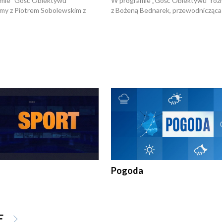
mie "Gość Obiektywu"
W programie „Gość Obiektywu” ro
my z Piotrem Sobolewskim z
z Bożeną Bednarek, przewodnicząca
twa Amickus o możliwościach
Białostockiej Rady Seniorów, o walc
osób dotkniętych przemocą i
samotnością, pomysłach na to jak
u Ośrodka Pomocy Osobom
wyciągać osoby starsze z domów i j
zonym Przestępstwem.
ważne jest to by nie były same.
Pogoda
E