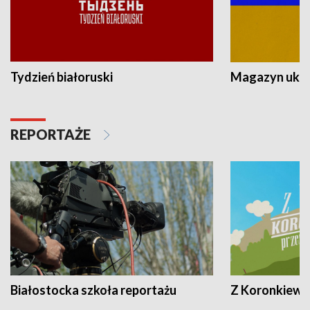
Tydzień białoruski
Magazyn ukra
REPORTAŻE
Białostocka szkoła reportażu
Z Koronkiewic