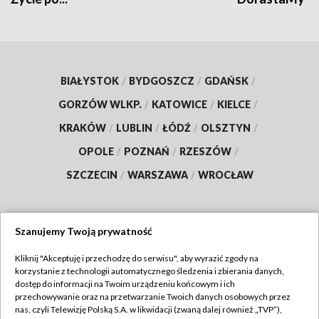
BIAŁYSTOK
/
BYDGOSZCZ
/
GDAŃSK
/
GORZÓW WLKP.
/
KATOWICE
/
KIELCE
/
KRAKÓW
/
LUBLIN
/
ŁÓDŹ
/
OLSZTYN
/
OPOLE
/
POZNAŃ
/
RZESZÓW
/
SZCZECIN
/
WARSZAWA
/
WROCŁAW
Szanujemy Twoją prywatność
Dołącz do nas:
Kliknij "Akceptuję i przechodzę do serwisu", aby wyrazić zgody na
korzystanie z technologii automatycznego śledzenia i zbierania danych,
TVP
dostęp do informacji na Twoim urządzeniu końcowym i ich
Abonament TVP
przechowywanie oraz na przetwarzanie Twoich danych osobowych przez
Regulamin TVP
nas, czyli Telewizję Polską S.A. w likwidacji (zwaną dalej również „TVP”),