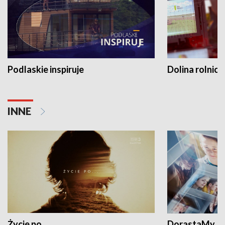
Podlaskie inspiruje
Dolina rolnicz
INNE
Życie po...
DorastaMy