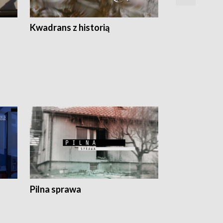
Z
Kwadrans z historią
Kartki z kal
Pilna sprawa