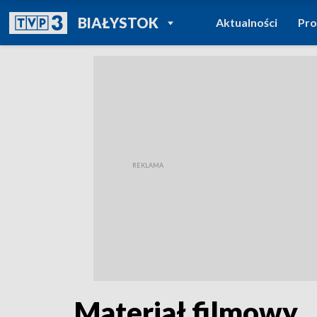
POWRÓT DO
BIAŁYSTOK
Aktualności
Pr
TVP REGIONY
Materiał filmowy