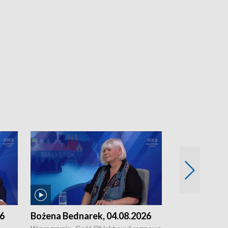
26
Bożena Bednarek, 04.08.2026
dr Katarzyna
03.08.2026