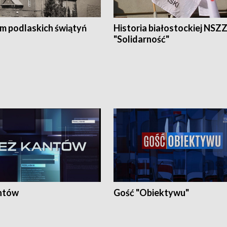
em podlaskich świątyń
Historia białostockiej NSZ
"Solidarność"
ntów
Gość "Obiektywu"