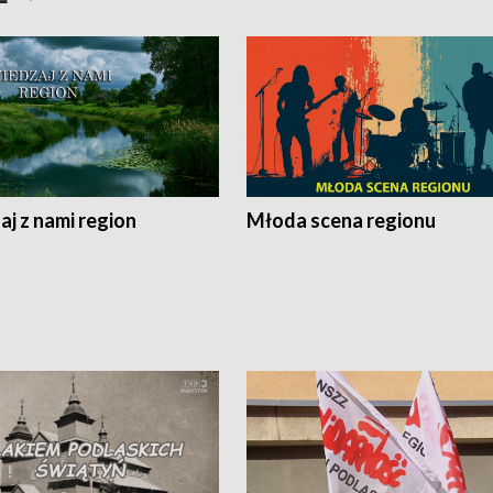
j z nami region
Młoda scena regionu