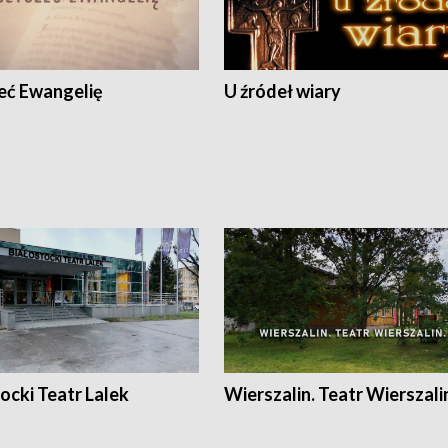
eć Ewangelię
U źródeł wiary
ocki Teatr Lalek
Wierszalin. Teatr Wierszali