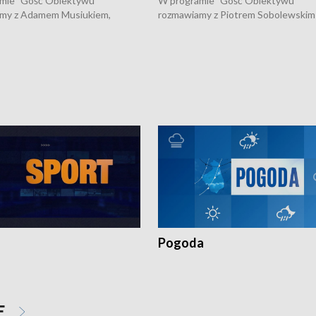
mie "Gość Obiektywu"
W programie "Gość Obiektywu"
my z Adamem Musiukiem,
rozmawiamy z Piotrem Sobolewskim
m wojewódzkim konserwatorem
Towarzystwa Amickus o możliwości
o kondycji zabytków w regionie
wsparcia osób dotkniętych przemocą
 wniosków na prace
działaniu Ośrodka Pomocy Osobom
torskie.
Pokrzywdzonym Przestępstwem.
Pogoda
E