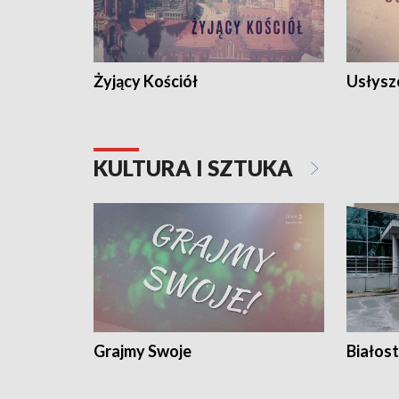
Żyjący Kościół
Usłysz
KULTURA I SZTUKA
Grajmy Swoje
Białost