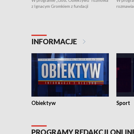
W programie „Gość Obiektywu” rozmowa
W progra
z Ignacym Gromkiem z fundacji
rozmawia
"Przystanek Autyzm" o opiece dorosłych
podlaski
osób autystycznych oraz potrzebie
zabytków 
dziennej i całodobowej opieki.
i naborze
konserwa
INFORMACJE
Obiektyw
Sport
PROGRAMY REDAKCJI ONLIN