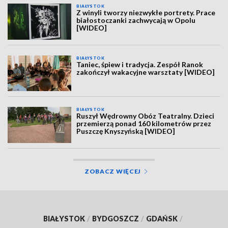
BIAŁYSTOK
Z winyli tworzy niezwykłe portrety. Prace
białostoczanki zachwycają w Opolu
[WIDEO]
BIAŁYSTOK
Taniec, śpiew i tradycja. Zespół Ranok
zakończył wakacyjne warsztaty [WIDEO]
BIAŁYSTOK
Ruszył Wędrowny Obóz Teatralny. Dzieci
przemierzą ponad 160 kilometrów przez
Puszczę Knyszyńską [WIDEO]
ZOBACZ WIĘCEJ
BIAŁYSTOK
/
BYDGOSZCZ
/
GDAŃSK
/