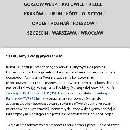
GORZÓW WLKP.
/
KATOWICE
/
KIELCE
/
KRAKÓW
/
LUBLIN
/
ŁÓDŹ
/
OLSZTYN
/
OPOLE
/
POZNAŃ
/
RZESZÓW
/
SZCZECIN
/
WARSZAWA
/
WROCŁAW
Szanujemy Twoją prywatność
Dołącz do nas:
Kliknij "Akceptuję i przechodzę do serwisu", aby wyrazić zgody na
korzystanie z technologii automatycznego śledzenia i zbierania danych,
TVP
dostęp do informacji na Twoim urządzeniu końcowym i ich
Abonament TVP
przechowywanie oraz na przetwarzanie Twoich danych osobowych przez
Regulamin TVP
nas, czyli Telewizję Polską S.A. w likwidacji (zwaną dalej również „TVP”),
Emisja w TVP
Polityka prywatności
Zaufanych Partnerów z IAB* (1201 firm)
oraz pozostałych
Zaufanych
Partnerów TVP (93 firm)
, w celach marketingowych (w tym do
Centrum informacji TVP
Moje zgody
zautomatyzowanego dopasowania reklam do Twoich zainteresowań i
mierzenia ich skuteczności) i pozostałych, które wskazujemy poniżej, a
Naziemna Telewizja Cyfrowa
Pomoc
także zgody na udostępnianie przez nas identyfikatora PPID do Google.
Sklep TVP
Biuro reklamy
Twoje dane osobowe zbierane podczas odwiedzania przez Ciebie naszych
Rada Programowa