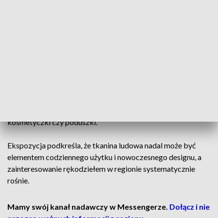
się jednak jej formy i kolorystyka – obok klasycznych
motywów pojawiają się nowe barwy, takie jak złoto, a
zestawienia kolorów są bardziej stonowane i dopasowane do
nowoczesnych wnętrz.
Wystawa łączy oryginalne eksponaty ze zbiorów skansenu z
ich współczesnymi interpretacjami przygotowanymi przez
osiem tkaczek. Twórczynie sięgnęły po tradycyjne wzory,
nadając im nową formę i użytkowy charakter. Coraz częściej
powstają mniejsze przedmioty, takie jak torby, plecaki, szale,
kosmetyczki czy poduszki.
Ekspozycja podkreśla, że tkanina ludowa nadal może być
elementem codziennego użytku i nowoczesnego designu, a
zainteresowanie rękodziełem w regionie systematycznie
rośnie.
Mamy swój kanał nadawczy w Messengerze.
Dołącz i nie