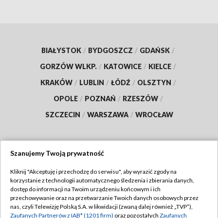
BIAŁYSTOK
/
BYDGOSZCZ
/
GDAŃSK
/
GORZÓW WLKP.
/
KATOWICE
/
KIELCE
/
KRAKÓW
/
LUBLIN
/
ŁÓDŹ
/
OLSZTYN
/
OPOLE
/
POZNAŃ
/
RZESZÓW
/
SZCZECIN
/
WARSZAWA
/
WROCŁAW
Szanujemy Twoją prywatność
Dołącz do nas:
Kliknij "Akceptuję i przechodzę do serwisu", aby wyrazić zgody na
korzystanie z technologii automatycznego śledzenia i zbierania danych,
TVP
dostęp do informacji na Twoim urządzeniu końcowym i ich
Abonament TVP
przechowywanie oraz na przetwarzanie Twoich danych osobowych przez
Regulamin TVP
nas, czyli Telewizję Polską S.A. w likwidacji (zwaną dalej również „TVP”),
Emisja w TVP
Polityka prywatności
Zaufanych Partnerów z IAB* (1201 firm)
oraz pozostałych
Zaufanych