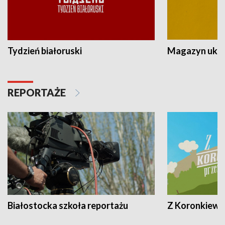
Tydzień białoruski
Magazyn ukra
REPORTAŻE
Białostocka szkoła reportażu
Z Koronkiewic