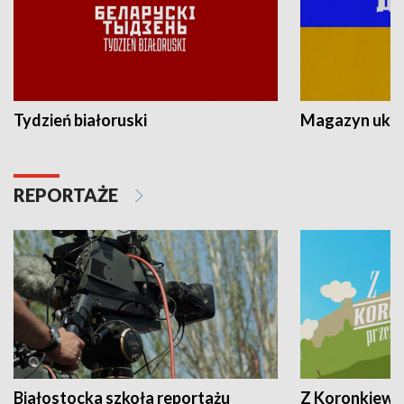
Tydzień białoruski
Magazyn ukra
REPORTAŻE
Białostocka szkoła reportażu
Z Koronkiewic