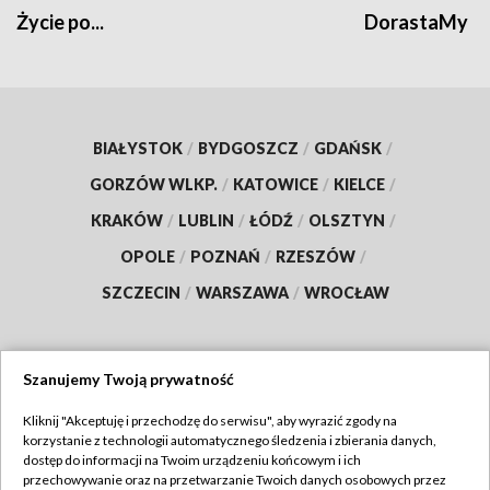
Życie po...
DorastaMy
BIAŁYSTOK
/
BYDGOSZCZ
/
GDAŃSK
/
GORZÓW WLKP.
/
KATOWICE
/
KIELCE
/
KRAKÓW
/
LUBLIN
/
ŁÓDŹ
/
OLSZTYN
/
OPOLE
/
POZNAŃ
/
RZESZÓW
/
SZCZECIN
/
WARSZAWA
/
WROCŁAW
Szanujemy Twoją prywatność
Dołącz do nas:
Kliknij "Akceptuję i przechodzę do serwisu", aby wyrazić zgody na
korzystanie z technologii automatycznego śledzenia i zbierania danych,
TVP
dostęp do informacji na Twoim urządzeniu końcowym i ich
Abonament TVP
przechowywanie oraz na przetwarzanie Twoich danych osobowych przez
Regulamin TVP