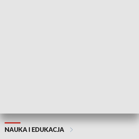
Żyjący Kościół
Usłyszeć Ewa
KULTURA I SZTUKA
Grajmy Swoje
Białostocki Te
NAUKA I EDUKACJA