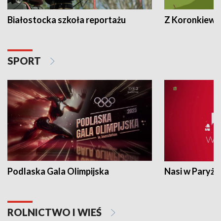
Białostocka szkoła reportażu
Z Koronkiewic
SPORT
Podlaska Gala Olimpijska
Nasi w Paryżu
ROLNICTWO I WIEŚ