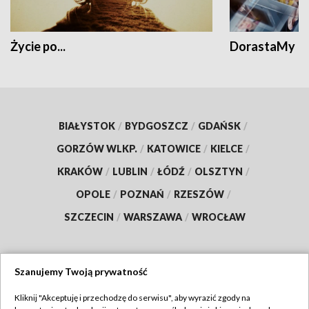
Życie po...
DorastaMy
BIAŁYSTOK
/
BYDGOSZCZ
/
GDAŃSK
/
GORZÓW WLKP.
/
KATOWICE
/
KIELCE
/
KRAKÓW
/
LUBLIN
/
ŁÓDŹ
/
OLSZTYN
/
OPOLE
/
POZNAŃ
/
RZESZÓW
/
SZCZECIN
/
WARSZAWA
/
WROCŁAW
Szanujemy Twoją prywatność
Dołącz do nas:
Kliknij "Akceptuję i przechodzę do serwisu", aby wyrazić zgody na