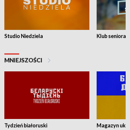
Studio Niedziela
Klub seniora
MNIEJSZOŚCI
Tydzień białoruski
Magazyn ukra