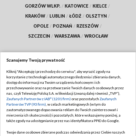
GORZÓW WLKP.
/
KATOWICE
/
KIELCE
/
KRAKÓW
/
LUBLIN
/
ŁÓDŹ
/
OLSZTYN
/
OPOLE
/
POZNAŃ
/
RZESZÓW
/
SZCZECIN
/
WARSZAWA
/
WROCŁAW
Szanujemy Twoją prywatność
Dołącz do nas:
Kliknij "Akceptuję i przechodzę do serwisu", aby wyrazić zgody na
korzystanie z technologii automatycznego śledzenia i zbierania danych,
TVP
dostęp do informacji na Twoim urządzeniu końcowym i ich
Abonament TVP
przechowywanie oraz na przetwarzanie Twoich danych osobowych przez
Regulamin TVP
nas, czyli Telewizję Polską S.A. w likwidacji (zwaną dalej również „TVP”),
Emisja w TVP
Polityka prywatności
Zaufanych Partnerów z IAB* (1201 firm)
oraz pozostałych
Zaufanych
Partnerów TVP (93 firm)
, w celach marketingowych (w tym do
Centrum informacji TVP
Moje zgody
zautomatyzowanego dopasowania reklam do Twoich zainteresowań i
mierzenia ich skuteczności) i pozostałych, które wskazujemy poniżej, a
Naziemna Telewizja Cyfrowa
Pomoc
także zgody na udostępnianie przez nas identyfikatora PPID do Google.
Sklep TVP
Biuro reklamy
Twoje dane osobowe zbierane podczas odwiedzania przez Ciebie naszych