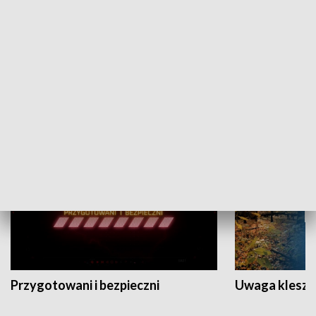
Grajmy Swoje
Białostocki Te
NAUKA I EDUKACJA
Przygotowani i bezpieczni
Uwaga kleszc