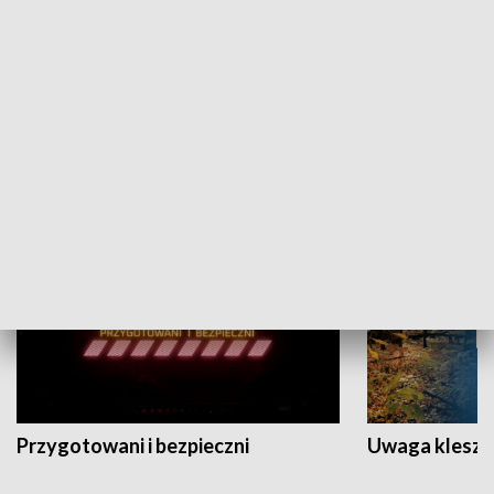
Grajmy Swoje
Białostocki Te
NAUKA I EDUKACJA
Przygotowani i bezpieczni
Uwaga kleszc