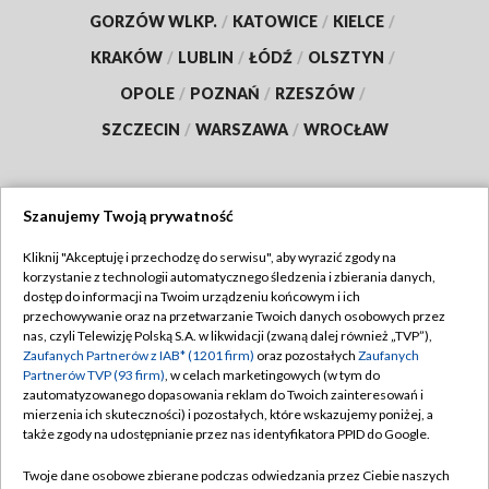
GORZÓW WLKP.
/
KATOWICE
/
KIELCE
/
KRAKÓW
/
LUBLIN
/
ŁÓDŹ
/
OLSZTYN
/
OPOLE
/
POZNAŃ
/
RZESZÓW
/
SZCZECIN
/
WARSZAWA
/
WROCŁAW
Szanujemy Twoją prywatność
Dołącz do nas:
Kliknij "Akceptuję i przechodzę do serwisu", aby wyrazić zgody na
korzystanie z technologii automatycznego śledzenia i zbierania danych,
TVP
dostęp do informacji na Twoim urządzeniu końcowym i ich
Abonament TVP
przechowywanie oraz na przetwarzanie Twoich danych osobowych przez
Regulamin TVP
nas, czyli Telewizję Polską S.A. w likwidacji (zwaną dalej również „TVP”),
Emisja w TVP
Polityka prywatności
Zaufanych Partnerów z IAB* (1201 firm)
oraz pozostałych
Zaufanych
Partnerów TVP (93 firm)
, w celach marketingowych (w tym do
Centrum informacji TVP
Moje zgody
zautomatyzowanego dopasowania reklam do Twoich zainteresowań i
mierzenia ich skuteczności) i pozostałych, które wskazujemy poniżej, a
Naziemna Telewizja Cyfrowa
Pomoc
także zgody na udostępnianie przez nas identyfikatora PPID do Google.
Sklep TVP
Biuro reklamy
Twoje dane osobowe zbierane podczas odwiedzania przez Ciebie naszych