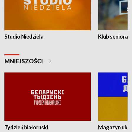
Studio Niedziela
Klub seniora
MNIEJSZOŚCI
Tydzień białoruski
Magazyn ukra