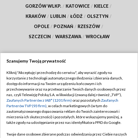
GORZÓW WLKP.
/
KATOWICE
/
KIELCE
/
KRAKÓW
/
LUBLIN
/
ŁÓDŹ
/
OLSZTYN
/
OPOLE
/
POZNAŃ
/
RZESZÓW
/
SZCZECIN
/
WARSZAWA
/
WROCŁAW
Szanujemy Twoją prywatność
Dołącz do nas:
Kliknij "Akceptuję i przechodzę do serwisu", aby wyrazić zgody na
korzystanie z technologii automatycznego śledzenia i zbierania danych,
TVP
dostęp do informacji na Twoim urządzeniu końcowym i ich
Abonament TVP
przechowywanie oraz na przetwarzanie Twoich danych osobowych przez
Regulamin TVP
nas, czyli Telewizję Polską S.A. w likwidacji (zwaną dalej również „TVP”),
Emisja w TVP
Polityka prywatności
Zaufanych Partnerów z IAB* (1201 firm)
oraz pozostałych
Zaufanych
Partnerów TVP (93 firm)
, w celach marketingowych (w tym do
Centrum informacji TVP
Moje zgody
zautomatyzowanego dopasowania reklam do Twoich zainteresowań i
mierzenia ich skuteczności) i pozostałych, które wskazujemy poniżej, a
Naziemna Telewizja Cyfrowa
Pomoc
także zgody na udostępnianie przez nas identyfikatora PPID do Google.
Sklep TVP
Biuro reklamy
Twoje dane osobowe zbierane podczas odwiedzania przez Ciebie naszych