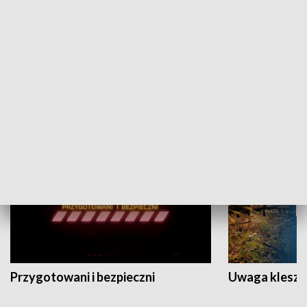
Grajmy Swoje
Białostocki Te
NAUKA I EDUKACJA
Przygotowani i bezpieczni
Uwaga kleszc