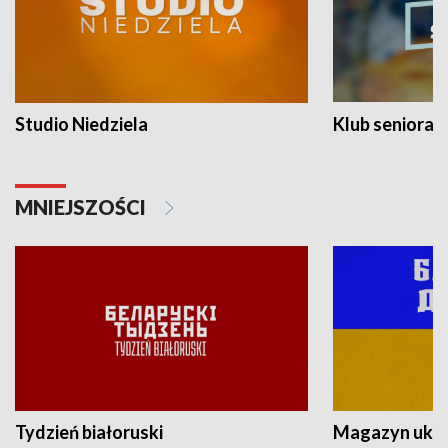
Studio Niedziela
Klub seniora
MNIEJSZOŚCI
Tydzień białoruski
Magazyn ukra