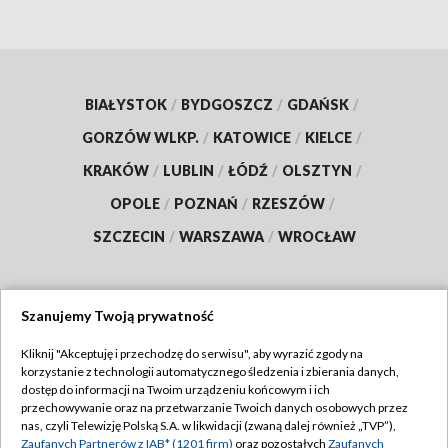
BIAŁYSTOK
/
BYDGOSZCZ
/
GDAŃSK
/
GORZÓW WLKP.
/
KATOWICE
/
KIELCE
/
KRAKÓW
/
LUBLIN
/
ŁÓDŹ
/
OLSZTYN
/
OPOLE
/
POZNAŃ
/
RZESZÓW
/
SZCZECIN
/
WARSZAWA
/
WROCŁAW
Szanujemy Twoją prywatność
Dołącz do nas:
Kliknij "Akceptuję i przechodzę do serwisu", aby wyrazić zgody na
korzystanie z technologii automatycznego śledzenia i zbierania danych,
TVP
dostęp do informacji na Twoim urządzeniu końcowym i ich
Abonament TVP
przechowywanie oraz na przetwarzanie Twoich danych osobowych przez
Regulamin TVP
nas, czyli Telewizję Polską S.A. w likwidacji (zwaną dalej również „TVP”),
Emisja w TVP
Polityka prywatności
Zaufanych Partnerów z IAB* (1201 firm)
oraz pozostałych
Zaufanych