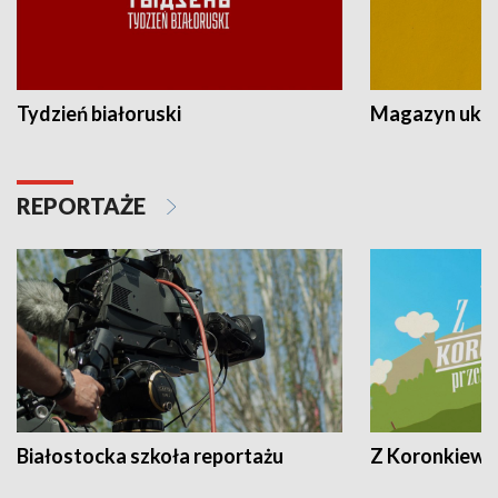
Tydzień białoruski
Magazyn ukra
REPORTAŻE
Białostocka szkoła reportażu
Z Koronkiewic