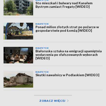
BIAŁYSTOK
Sto mieszkań i bulwary nad Kanałem
Bystrym zamiast Fregaty [WIDEO]
BIAŁYSTOK
Ponad milion złotych strat po pożarze w
gospodarstwie pod Łomżą [WIDEO]
BIAŁYSTOK
Białoruska sztuka na emigracji upamiętnia
wydarzenia po sfałszowanych wyborach
[WIDEO]
BIAŁYSTOK
Skutki nawałnicy w Podlaskiem [WIDEO]
ZOBACZ WIĘCEJ