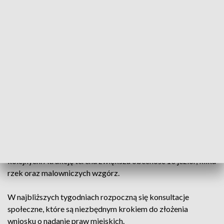
odzyskać, a radni podjęli już w tej sprawie odpowiednią
uchwałę.
Zdaniem władz gminy, przywrócenie statusu miasta zwiększy
szanse na pozyskanie środków z Unii Europejskiej,
przeznaczonych głównie dla miasteczek i małych miast.
Status miasta ma także przyciągać inwestorów i nowych
mieszkańców, przyczyniając się do dalszego rozwoju gminy.
Bakałarzewo jest jedną z nielicznych gmin na Suwalszczyźnie,
w której przybywa mieszkańców. W ostatnich latach
powstało ponad 20 nowych ulic, budowanych jest osiem
nowych domów, a w przyszłym roku planowana jest budowa
kolejnych. Atrakcję terenu zwiększa obecność 10 jezior, kilku
rzek oraz malowniczych wzgórz.
W najbliższych tygodniach rozpoczną się konsultacje
społeczne, które są niezbędnym krokiem do złożenia
wniosku o nadanie praw miejskich.