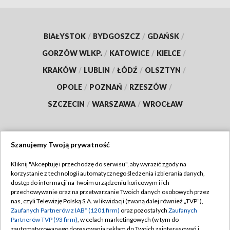
BIAŁYSTOK
/
BYDGOSZCZ
/
GDAŃSK
/
GORZÓW WLKP.
/
KATOWICE
/
KIELCE
/
KRAKÓW
/
LUBLIN
/
ŁÓDŹ
/
OLSZTYN
/
OPOLE
/
POZNAŃ
/
RZESZÓW
/
SZCZECIN
/
WARSZAWA
/
WROCŁAW
Szanujemy Twoją prywatność
Dołącz do nas:
Kliknij "Akceptuję i przechodzę do serwisu", aby wyrazić zgody na
korzystanie z technologii automatycznego śledzenia i zbierania danych,
TVP
dostęp do informacji na Twoim urządzeniu końcowym i ich
Abonament TVP
przechowywanie oraz na przetwarzanie Twoich danych osobowych przez
Regulamin TVP
nas, czyli Telewizję Polską S.A. w likwidacji (zwaną dalej również „TVP”),
Emisja w TVP
Polityka prywatności
Zaufanych Partnerów z IAB* (1201 firm)
oraz pozostałych
Zaufanych
Partnerów TVP (93 firm)
, w celach marketingowych (w tym do
Centrum informacji TVP
Moje zgody
zautomatyzowanego dopasowania reklam do Twoich zainteresowań i