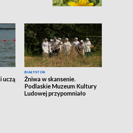
BIAŁYSTOK
i uczą
Żniwa w skansenie.
Podlaskie Muzeum Kultury
Ludowej przypomniało
dawne wiejskie tradycje
[WIDEO]