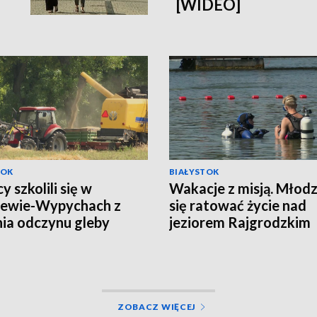
[WIDEO]
TOK
BIAŁYSTOK
y szkolili się w
Wakacje z misją. Młodz
zewie-Wypychach z
się ratować życie nad
ia odczynu gleby
jeziorem Rajgrodzkim
EO]
[WIDEO]
ZOBACZ WIĘCEJ