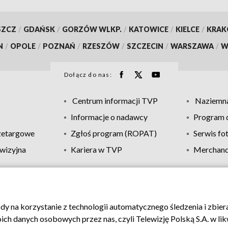
SZCZ
/
GDAŃSK
/
GORZÓW WLKP.
/
KATOWICE
/
KIELCE
/
KRA
N
/
OPOLE
/
POZNAŃ
/
RZESZÓW
/
SZCZECIN
/
WARSZAWA
/
W
Dołącz do nas:
Centrum informacji TVP
Naziemna
Informacje o nadawcy
Program d
zetargowe
Zgłoś program (ROPAT)
Serwis fo
wizyjna
Kariera w TVP
Merchandi
Polityka prywatności
Moje zgody
Pomoc
Biuro re
ody na korzystanie z technologii automatycznego śledzenia i zbie
 danych osobowych przez nas, czyli Telewizję Polską S.A. w likw