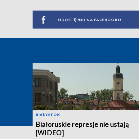
UDOSTĘPNIJ NA FACEBOOKU
BIAŁYSTOK
Białoruskie represje nie ustają
[WIDEO]