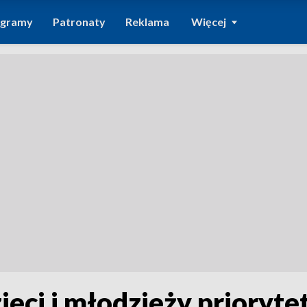
ogramy
Patronaty
Reklama
Więcej
eci i młodzieży prioryt