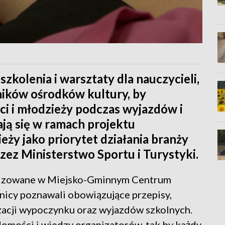
szkolenia i warsztaty dla nauczycieli,
ików ośrodków kultury, by
i i młodzieży podczas wyjazdów i
ą się w ramach projektu
eży jako priorytet działania branży
zez Ministerstwo Sportu i Turystyki.
anizowane w Miejsko-Gminnym Centrum
nicy poznawali obowiązujące przepisy,
zacji wypoczynku oraz wyjazdów szkolnych.
domości i wiedzy organizatorów, tak by każdy