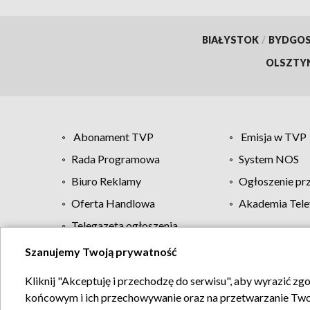
BIAŁYSTOK
/
BYDGO
OLSZTY
Abonament TVP
Emisja w TVP
Rada Programowa
System NOS
Biuro Reklamy
Ogłoszenie pr
Oferta Handlowa
Akademia Tele
Telegazeta ogłoszenia
Szanujemy Twoją prywatność
Regulamin TVP
Kliknij "Akceptuję i przechodzę do serwisu", aby wyrazić zg
końcowym i ich przechowywanie oraz na przetwarzanie Twoich