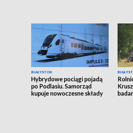
BIAŁYSTOK
BIAŁYS
Hybrydowe pociągi pojadą
Rolnic
po Podlasiu. Samorząd
Krus
kupuje nowoczesne składy
badan
za 118 mln zł [WIDEO]
[WID