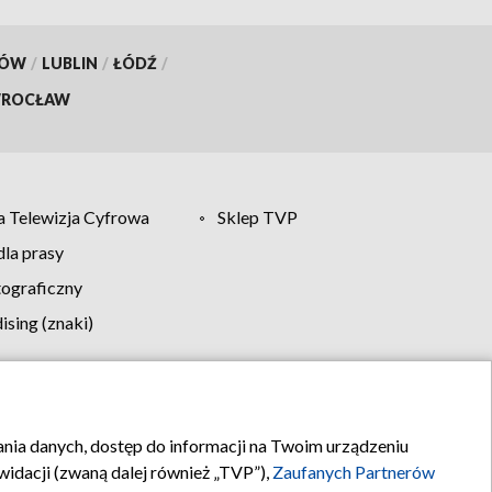
KÓW
/
LUBLIN
/
ŁÓDŹ
/
ROCŁAW
 Telewizja Cyfrowa
Sklep TVP
la prasy
tograficzny
sing (znaki)
klamy
Kontakt
rania danych, dostęp do informacji na Twoim urządzeniu
idacji (zwaną dalej również „TVP”),
Zaufanych Partnerów