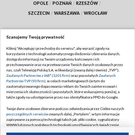
OPOLE
/
POZNAŃ
/
RZESZÓW
/
SZCZECIN
/
WARSZAWA
/
WROCŁAW
Szanujemy Twoją prywatność
Dołącz do nas:
Kliknij "Akceptuję i przechodzę do serwisu", aby wyrazić zgody na
korzystanie z technologii automatycznego śledzenia i zbierania danych,
TVP
dostęp do informacji na Twoim urządzeniu końcowym i ich
Abonament TVP
przechowywanie oraz na przetwarzanie Twoich danych osobowych przez
Regulamin TVP
nas, czyli Telewizję Polską S.A. w likwidacji (zwaną dalej również „TVP”),
Emisja w TVP
Polityka prywatności
Zaufanych Partnerów z IAB* (1201 firm)
oraz pozostałych
Zaufanych
Partnerów TVP (93 firm)
, w celach marketingowych (w tym do
Centrum informacji TVP
Moje zgody
zautomatyzowanego dopasowania reklam do Twoich zainteresowań i
mierzenia ich skuteczności) i pozostałych, które wskazujemy poniżej, a
Naziemna Telewizja Cyfrowa
Pomoc
także zgody na udostępnianie przez nas identyfikatora PPID do Google.
Sklep TVP
Biuro reklamy
Twoje dane osobowe zbierane podczas odwiedzania przez Ciebie naszych
Rada Programowa
Kontakt
poszczególnych serwisów
zwanych dalej „Portalem”, w tym informacje
zapisywane za pomocą technologii takich jak: pliki cookie, sygnalizatory
System NOS
WWW lub innych podobnych technologii umożliwiających świadczenie
dopasowanych i bezpiecznych usług, personalizację treści oraz reklam,
Informacje o nadawcy
Kanały