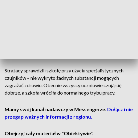
osoby zaczęły słabnąć, na miejsce wezwano pogotowie
ratunkowe, straż pożarną i policję.
Z budynku ewakuowano około 200 osób – uczniów,
przedszkolaków oraz nauczycieli. Wszystkie dzieci zostały
przebadane przez lekarzy. Dwoje z nich trafiło do szpitala w
Grajewie na obserwację, pozostałe po badaniach wróciły do
domów.
Strażacy sprawdzili szkołę przy użyciu specjalistycznych
czujników – nie wykryto żadnych substancji mogących
zagrażać zdrowiu. Obecnie wszyscy uczniowie czują się
dobrze, a szkoła wróciła do normalnego trybu pracy.
Mamy swój kanał nadawczy w Messengerze.
Dołącz i nie
przegap ważnych informacji z regionu.
Obejrzyj cały materiał w "Obiektywie".