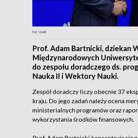
fot. UwB
Prof. Adam Bartnicki, dziekan
Międzynarodowych Uniwersytet
do zespołu doradczego ds. pr
Nauka II i Wektory Nauki.
Zespół doradczy liczy obecnie 37 ek
kraju. Do jego zadań należy ocena me
ministerialnych programów oraz rapo
wykorzystania środków finansowych.
Prof. Adam Bartnicki koncentrują się n