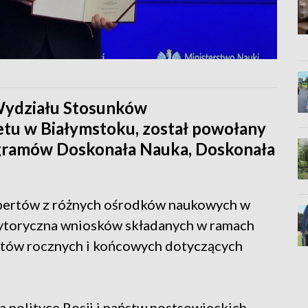
 Wydziału Stosunków
u w Białymstoku, został powołany
ogramów Doskonała Nauka, Doskonała
spertów z różnych ośrodków naukowych w
rytoryczna wniosków składanych w ramach
rtów rocznych i końcowych dotyczących
a polityce Rosji i państw postsowieckich,