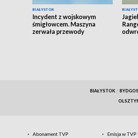
BIAŁYSTOK
BIAŁYS
Incydent z wojskowym
Jagie
śmigłowcem. Maszyna
Range
zerwała przewody
odwró
energetyczne [WIDEO]
BIAŁYSTOK
/
BYDGO
OLSZTY
Abonament TVP
Emisja w TVP