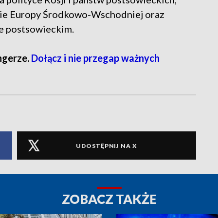
ie Europy Środkowo-Wschodniej oraz
e postsowieckim.
ngerze.
Dołącz i nie przegap ważnych
UDOSTĘPNIJ NA X
ZOBACZ TAKŻE