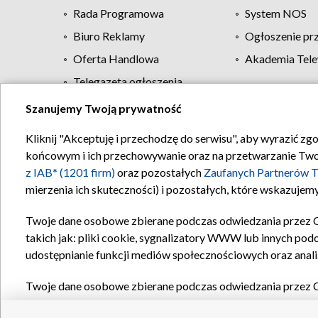
Rada Programowa
System NOS
Biuro Reklamy
Ogłoszenie pr
Oferta Handlowa
Akademia Tele
Telegazeta ogłoszenia
Szanujemy Twoją prywatność
Regulamin TVP
Kliknij "Akceptuję i przechodzę do serwisu", aby wyrazić zg
końcowym i ich przechowywanie oraz na przetwarzanie Twoich
z IAB* (1201 firm)
oraz pozostałych
Zaufanych Partnerów T
mierzenia ich skuteczności) i pozostałych, które wskazujemy
Twoje dane osobowe zbierane podczas odwiedzania przez 
takich jak: pliki cookie, sygnalizatory WWW lub innych pod
udostępnianie funkcji mediów społecznościowych oraz anali
Twoje dane osobowe zbierane podczas odwiedzania przez 
plików cookie, informacje o Twoich wyszukiwaniach w serwi