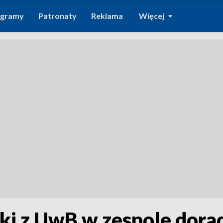
ogramy
Patronaty
Reklama
Więcej
cki z UwB w zespole dora