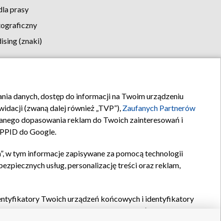
la prasy
tograficzny
sing (znaki)
klamy
Kontakt
rania danych, dostęp do informacji na Twoim urządzeniu
idacji (zwaną dalej również „TVP”),
Zaufanych Partnerów
anego dopasowania reklam do Twoich zainteresowań i
a PPID do Google.
”, w tym informacje zapisywane za pomocą technologii
zpiecznych usług, personalizację treści oraz reklam,
identyfikatory Twoich urządzeń końcowych i identyfikatory
P,
Zaufanych Partnerów z IAB
oraz pozostałych
Zaufanych