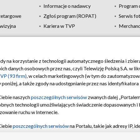
Informacje o nadawcy
Program d
zetargowe
Zgłoś program (ROPAT)
Serwis fo
wizyjna
Kariera w TVP
Merchandi
Polityka prywatności
Moje zgody
Pomoc
Biuro re
ody na korzystanie z technologii automatycznego śledzenia i zbie
 danych osobowych przez nas, czyli Telewizję Polską S.A. w likw
VP (93 firm)
, w celach marketingowych (w tym do zautomatyzow
 poniżej, a także zgody na udostępnianie przez nas identyfikator
Ciebie naszych
poszczególnych serwisów
zwanych dalej „Portalem
obnych technologii umożliwiających świadczenie dopasowanych i be
zowanie ruchu w Internecie.
Ciebie
poszczególnych serwisów
na Portalu, takie jak adresy IP, 
sach Portalu czy historia odwiedzin będą przetwarzane przez TV