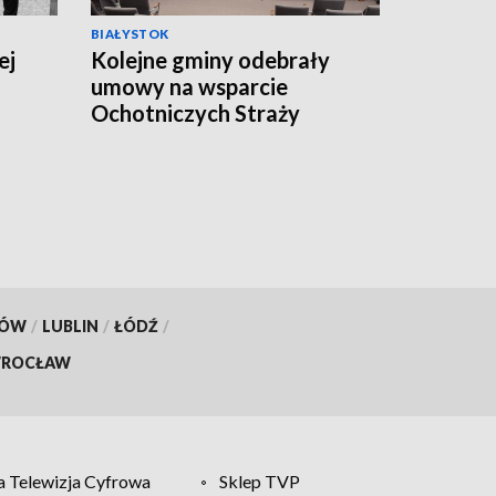
BIAŁYSTOK
ej
Kolejne gminy odebrały
umowy na wsparcie
Ochotniczych Straży
Pożarnych [WIDEO]
KÓW
/
LUBLIN
/
ŁÓDŹ
/
ROCŁAW
 Telewizja Cyfrowa
Sklep TVP