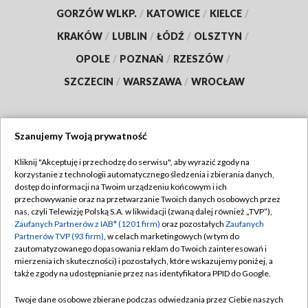
GORZÓW WLKP.
/
KATOWICE
/
KIELCE
/
KRAKÓW
/
LUBLIN
/
ŁÓDŹ
/
OLSZTYN
/
OPOLE
/
POZNAŃ
/
RZESZÓW
/
SZCZECIN
/
WARSZAWA
/
WROCŁAW
Szanujemy Twoją prywatność
Dołącz do nas:
Kliknij "Akceptuję i przechodzę do serwisu", aby wyrazić zgody na
korzystanie z technologii automatycznego śledzenia i zbierania danych,
TVP
dostęp do informacji na Twoim urządzeniu końcowym i ich
Abonament TVP
przechowywanie oraz na przetwarzanie Twoich danych osobowych przez
Regulamin TVP
nas, czyli Telewizję Polską S.A. w likwidacji (zwaną dalej również „TVP”),
Emisja w TVP
Polityka prywatności
Zaufanych Partnerów z IAB* (1201 firm)
oraz pozostałych
Zaufanych
Partnerów TVP (93 firm)
, w celach marketingowych (w tym do
Centrum informacji TVP
Moje zgody
zautomatyzowanego dopasowania reklam do Twoich zainteresowań i
mierzenia ich skuteczności) i pozostałych, które wskazujemy poniżej, a
Naziemna Telewizja Cyfrowa
Pomoc
także zgody na udostępnianie przez nas identyfikatora PPID do Google.
Sklep TVP
Biuro reklamy
Twoje dane osobowe zbierane podczas odwiedzania przez Ciebie naszych