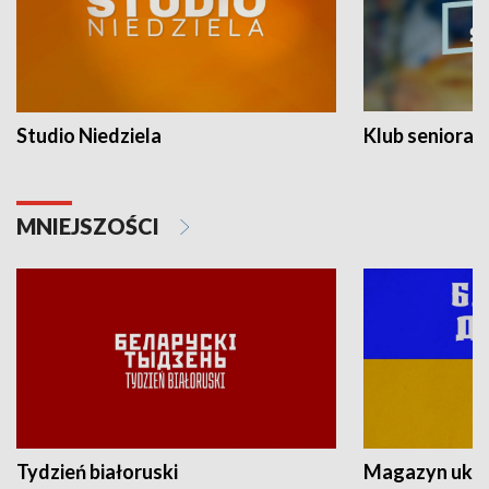
Studio Niedziela
Klub seniora
MNIEJSZOŚCI
Tydzień białoruski
Magazyn ukra