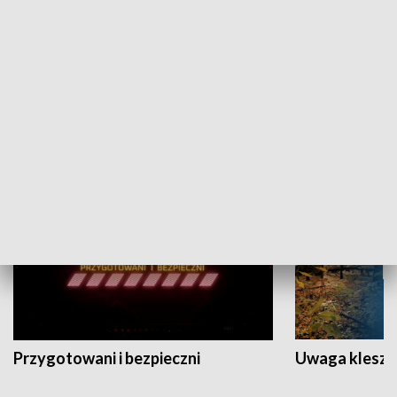
Grajmy Swoje
Białostocki Te
NAUKA I EDUKACJA
Przygotowani i bezpieczni
Uwaga kleszc