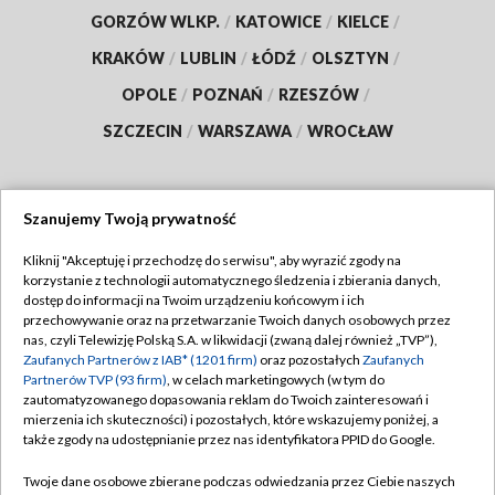
GORZÓW WLKP.
/
KATOWICE
/
KIELCE
/
KRAKÓW
/
LUBLIN
/
ŁÓDŹ
/
OLSZTYN
/
OPOLE
/
POZNAŃ
/
RZESZÓW
/
SZCZECIN
/
WARSZAWA
/
WROCŁAW
Szanujemy Twoją prywatność
Dołącz do nas:
Kliknij "Akceptuję i przechodzę do serwisu", aby wyrazić zgody na
korzystanie z technologii automatycznego śledzenia i zbierania danych,
TVP
dostęp do informacji na Twoim urządzeniu końcowym i ich
Abonament TVP
przechowywanie oraz na przetwarzanie Twoich danych osobowych przez
Regulamin TVP
nas, czyli Telewizję Polską S.A. w likwidacji (zwaną dalej również „TVP”),
Emisja w TVP
Polityka prywatności
Zaufanych Partnerów z IAB* (1201 firm)
oraz pozostałych
Zaufanych
Partnerów TVP (93 firm)
, w celach marketingowych (w tym do
Centrum informacji TVP
Moje zgody
zautomatyzowanego dopasowania reklam do Twoich zainteresowań i
mierzenia ich skuteczności) i pozostałych, które wskazujemy poniżej, a
Naziemna Telewizja Cyfrowa
Pomoc
także zgody na udostępnianie przez nas identyfikatora PPID do Google.
Sklep TVP
Biuro reklamy
Twoje dane osobowe zbierane podczas odwiedzania przez Ciebie naszych