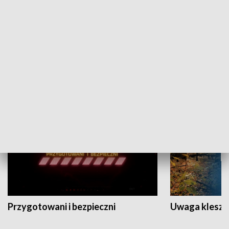
Grajmy Swoje
Białostocki Te
NAUKA I EDUKACJA
Przygotowani i bezpieczni
Uwaga kleszc