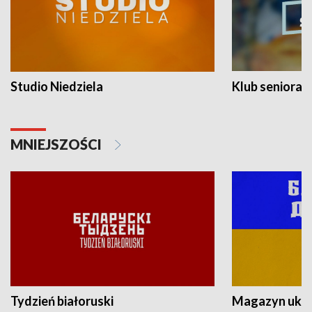
Studio Niedziela
Klub seniora
MNIEJSZOŚCI
Tydzień białoruski
Magazyn ukra