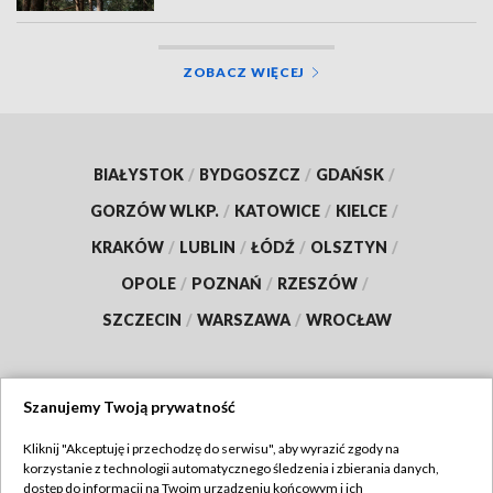
ZOBACZ WIĘCEJ
BIAŁYSTOK
/
BYDGOSZCZ
/
GDAŃSK
/
GORZÓW WLKP.
/
KATOWICE
/
KIELCE
/
KRAKÓW
/
LUBLIN
/
ŁÓDŹ
/
OLSZTYN
/
OPOLE
/
POZNAŃ
/
RZESZÓW
/
SZCZECIN
/
WARSZAWA
/
WROCŁAW
Szanujemy Twoją prywatność
Dołącz do nas:
Kliknij "Akceptuję i przechodzę do serwisu", aby wyrazić zgody na
korzystanie z technologii automatycznego śledzenia i zbierania danych,
TVP
dostęp do informacji na Twoim urządzeniu końcowym i ich