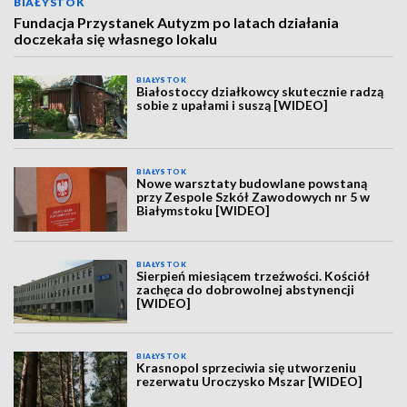
BIAŁYSTOK
Fundacja Przystanek Autyzm po latach działania
doczekała się własnego lokalu
BIAŁYSTOK
Białostoccy działkowcy skutecznie radzą
sobie z upałami i suszą [WIDEO]
BIAŁYSTOK
Nowe warsztaty budowlane powstaną
przy Zespole Szkół Zawodowych nr 5 w
Białymstoku [WIDEO]
BIAŁYSTOK
Sierpień miesiącem trzeźwości. Kościół
zachęca do dobrowolnej abstynencji
[WIDEO]
BIAŁYSTOK
Krasnopol sprzeciwia się utworzeniu
rezerwatu Uroczysko Mszar [WIDEO]