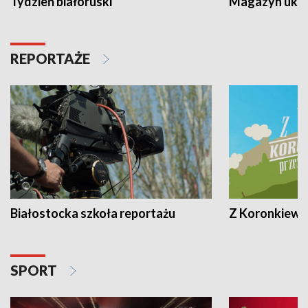
Tydzień białoruski
Magazyn ukra
REPORTAŻE
Białostocka szkoła reportażu
Z Koronkiewic
SPORT