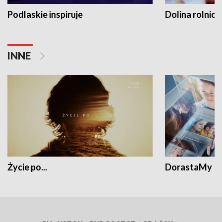
Podlaskie inspiruje
Dolina rolnicz
INNE
Życie po...
DorastaMy