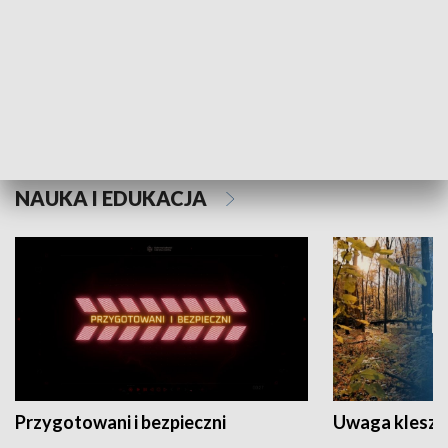
Grajmy Swoje
Białostocki Te
NAUKA I EDUKACJA
Przygotowani i bezpieczni
Uwaga kleszc