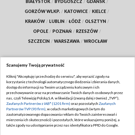
BIAŁYSTOK
/
BYDGOSZCZ
/
GDAŃSK
/
GORZÓW WLKP.
/
KATOWICE
/
KIELCE
/
KRAKÓW
/
LUBLIN
/
ŁÓDŹ
/
OLSZTYN
/
OPOLE
/
POZNAŃ
/
RZESZÓW
/
SZCZECIN
/
WARSZAWA
/
WROCŁAW
Szanujemy Twoją prywatność
Dołącz do nas:
Kliknij "Akceptuję i przechodzę do serwisu", aby wyrazić zgody na
korzystanie z technologii automatycznego śledzenia i zbierania danych,
TVP
dostęp do informacji na Twoim urządzeniu końcowym i ich
Abonament TVP
przechowywanie oraz na przetwarzanie Twoich danych osobowych przez
Regulamin TVP
nas, czyli Telewizję Polską S.A. w likwidacji (zwaną dalej również „TVP”),
Emisja w TVP
Polityka prywatności
Zaufanych Partnerów z IAB* (1201 firm)
oraz pozostałych
Zaufanych
Partnerów TVP (93 firm)
, w celach marketingowych (w tym do
Centrum informacji TVP
Moje zgody
zautomatyzowanego dopasowania reklam do Twoich zainteresowań i
mierzenia ich skuteczności) i pozostałych, które wskazujemy poniżej, a
Naziemna Telewizja Cyfrowa
Pomoc
także zgody na udostępnianie przez nas identyfikatora PPID do Google.
Sklep TVP
Biuro reklamy