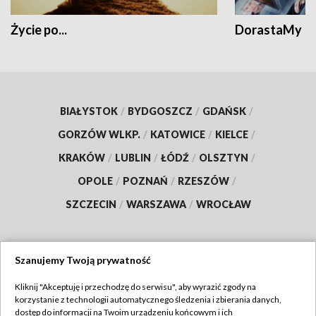
Życie po...
DorastaMy
BIAŁYSTOK
/
BYDGOSZCZ
/
GDAŃSK
/
GORZÓW WLKP.
/
KATOWICE
/
KIELCE
/
KRAKÓW
/
LUBLIN
/
ŁÓDŹ
/
OLSZTYN
/
OPOLE
/
POZNAŃ
/
RZESZÓW
/
SZCZECIN
/
WARSZAWA
/
WROCŁAW
Szanujemy Twoją prywatność
Dołącz do nas:
Kliknij "Akceptuję i przechodzę do serwisu", aby wyrazić zgody na
korzystanie z technologii automatycznego śledzenia i zbierania danych,
TVP
dostęp do informacji na Twoim urządzeniu końcowym i ich