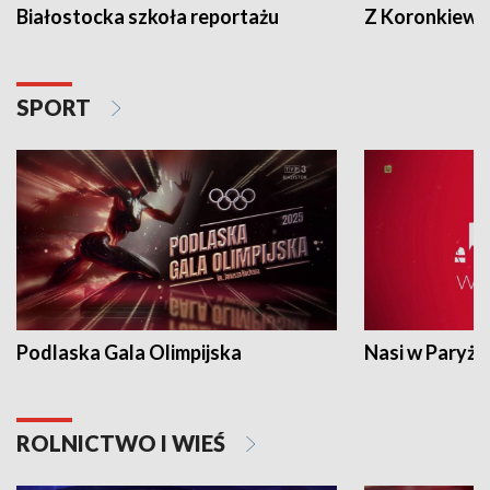
Białostocka szkoła reportażu
Z Koronkiewic
SPORT
Podlaska Gala Olimpijska
Nasi w Paryżu
ROLNICTWO I WIEŚ