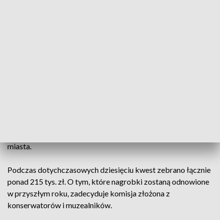
do kilkudziesięciu tysięcy złotych.
Jednym z odrestaurowanych zabytków jest nagrobek
Kazimierza Szumela – właściciela kilku nieruchomości w
centrum miasta. To najprawdopodobniej najstarsza żeliwna
płyta nagrobna na Cmentarzu Farnym, pochodząca z 1891
roku. Odnowiono ją dzięki środkom z ubiegłorocznej kwesty.
W akcję włączają się również znani białostoczanie, w tym
historycy, artyści i prawnicy. Wolontariusze podkreślają, że
celem zbiórki jest nie tylko ratowanie zabytków, ale przede
wszystkim zachowanie pamięci o dawnych mieszkańcach
miasta.
Podczas dotychczasowych dziesięciu kwest zebrano łącznie
ponad 215 tys. zł. O tym, które nagrobki zostaną odnowione
w przyszłym roku, zadecyduje komisja złożona z
konserwatorów i muzealników.