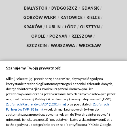
BIAŁYSTOK
/
BYDGOSZCZ
/
GDAŃSK
/
GORZÓW WLKP.
/
KATOWICE
/
KIELCE
/
KRAKÓW
/
LUBLIN
/
ŁÓDŹ
/
OLSZTYN
/
OPOLE
/
POZNAŃ
/
RZESZÓW
/
SZCZECIN
/
WARSZAWA
/
WROCŁAW
Szanujemy Twoją prywatność
Dołącz do nas:
Kliknij "Akceptuję i przechodzę do serwisu", aby wyrazić zgody na
korzystanie z technologii automatycznego śledzenia i zbierania danych,
TVP
dostęp do informacji na Twoim urządzeniu końcowym i ich
Abonament TVP
przechowywanie oraz na przetwarzanie Twoich danych osobowych przez
Regulamin TVP
nas, czyli Telewizję Polską S.A. w likwidacji (zwaną dalej również „TVP”),
Emisja w TVP
Polityka prywatności
Zaufanych Partnerów z IAB* (1201 firm)
oraz pozostałych
Zaufanych
Partnerów TVP (93 firm)
, w celach marketingowych (w tym do
Centrum informacji TVP
Moje zgody
zautomatyzowanego dopasowania reklam do Twoich zainteresowań i
mierzenia ich skuteczności) i pozostałych, które wskazujemy poniżej, a
Naziemna Telewizja Cyfrowa
Pomoc
także zgody na udostępnianie przez nas identyfikatora PPID do Google.