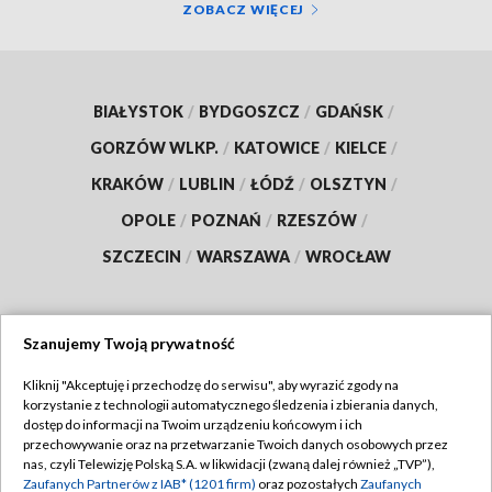
ZOBACZ WIĘCEJ
BIAŁYSTOK
/
BYDGOSZCZ
/
GDAŃSK
/
GORZÓW WLKP.
/
KATOWICE
/
KIELCE
/
KRAKÓW
/
LUBLIN
/
ŁÓDŹ
/
OLSZTYN
/
OPOLE
/
POZNAŃ
/
RZESZÓW
/
SZCZECIN
/
WARSZAWA
/
WROCŁAW
Szanujemy Twoją prywatność
Dołącz do nas:
Kliknij "Akceptuję i przechodzę do serwisu", aby wyrazić zgody na
korzystanie z technologii automatycznego śledzenia i zbierania danych,
TVP
dostęp do informacji na Twoim urządzeniu końcowym i ich
Abonament TVP
przechowywanie oraz na przetwarzanie Twoich danych osobowych przez
Regulamin TVP
nas, czyli Telewizję Polską S.A. w likwidacji (zwaną dalej również „TVP”),
Emisja w TVP
Polityka prywatności
Zaufanych Partnerów z IAB* (1201 firm)
oraz pozostałych
Zaufanych