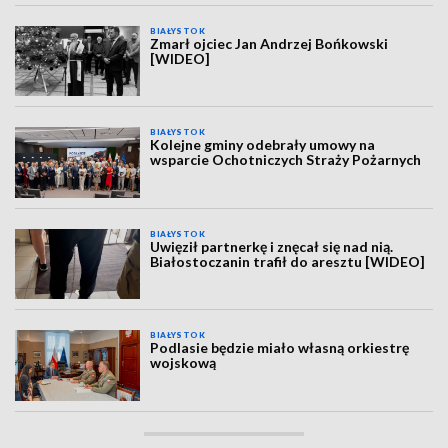
BIAŁYSTOK
Zmarł ojciec Jan Andrzej Bońkowski
[WIDEO]
BIAŁYSTOK
Kolejne gminy odebrały umowy na
wsparcie Ochotniczych Straży Pożarnych
BIAŁYSTOK
Uwięził partnerkę i znęcał się nad nią.
Białostoczanin trafił do aresztu [WIDEO]
BIAŁYSTOK
Podlasie będzie miało własną orkiestrę
wojskową