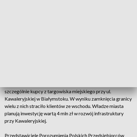
Na dzień dzisiejszy nie ma żadnych
informacji, które potwierdzałyby czy
wskazywałyby, że pan premier tę decyzję
odwołuje. My pracujemy normalnym
trybem (…). Zrobimy wszystko, żeby
(przejścia) były otwarte jeszcze w
listopadzie.
oświadczył Jacek Brzozowski, wojewoda podlaski.
Na otwarcie granicy czekają przedsiębiorcy z regionu,
szczególnie kupcy z targowiska miejskiego przy ul.
Kawaleryjskiej w Białymstoku. W wyniku zamknięcia granicy
wielu z nich straciło klientów ze wschodu. Władze miasta
planują inwestycję wartą 4 mln zł w rozwój infrastruktury
przy Kawaleryjskiej.
Przedstawiciele Porozumienia Polskich Przedsiębiorców