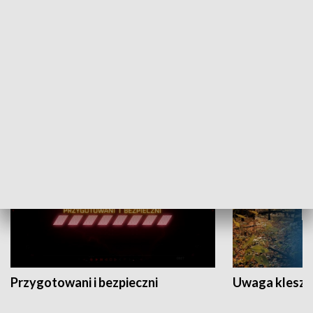
Grajmy Swoje
Białostocki Te
NAUKA I EDUKACJA
Przygotowani i bezpieczni
Uwaga kleszc