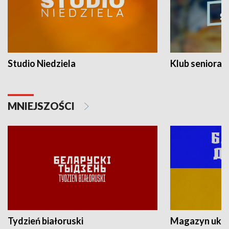
Studio Niedziela
Klub seniora
MNIEJSZOŚCI
Tydzień białoruski
Magazyn ukra