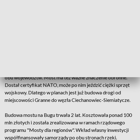
Złączył nie tylko województwa, ale też lokalną
społeczność. Konstrukcja ma nieco ponad 400 metrów
długości i 14 szerokości. Przy moście powstały też chodniki,
ścieżki rowerowe i punkty widokowe. To największa
inwestycja w historii powiatu siemiatyckiego.
Przeprawa przez nowy most niesie pozytywne zmiany takie
jak np. skrócenie podróży. Skorzystają z tego mieszkańcy,
przedsiębiorstwa czy rolnicy, którzy mają pola po drugiej
stronie rzeki. To też szansa na rozwój turystyki na krańcach
obu województw. Most ma też ważne znaczenie obronne.
Dostał certyfikat NATO, może po nim jeździć ciężki sprzęt
wojskowy. Dlatego w planach jest już budowa drogi od
miejscowości Granne do węzła Ciechanowiec-Siemiatycze.
Budowa mostu na Bugu trwała 2 lat. Kosztowała ponad 100
mln złotych i została zrealizowana w ramach rządowego
programu "Mosty dla regionów". Wkład własny inwestycji
współfinansowały samorządy po obu stronach rzeki.