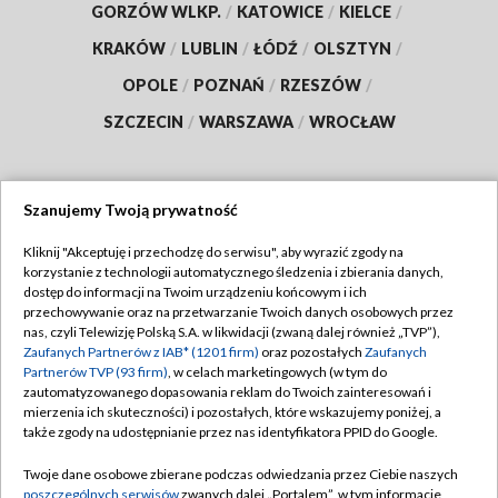
GORZÓW WLKP.
/
KATOWICE
/
KIELCE
/
KRAKÓW
/
LUBLIN
/
ŁÓDŹ
/
OLSZTYN
/
OPOLE
/
POZNAŃ
/
RZESZÓW
/
SZCZECIN
/
WARSZAWA
/
WROCŁAW
Szanujemy Twoją prywatność
Dołącz do nas:
Kliknij "Akceptuję i przechodzę do serwisu", aby wyrazić zgody na
korzystanie z technologii automatycznego śledzenia i zbierania danych,
TVP
dostęp do informacji na Twoim urządzeniu końcowym i ich
Abonament TVP
przechowywanie oraz na przetwarzanie Twoich danych osobowych przez
Regulamin TVP
nas, czyli Telewizję Polską S.A. w likwidacji (zwaną dalej również „TVP”),
Emisja w TVP
Polityka prywatności
Zaufanych Partnerów z IAB* (1201 firm)
oraz pozostałych
Zaufanych
Partnerów TVP (93 firm)
, w celach marketingowych (w tym do
Centrum informacji TVP
Moje zgody
zautomatyzowanego dopasowania reklam do Twoich zainteresowań i
mierzenia ich skuteczności) i pozostałych, które wskazujemy poniżej, a
Naziemna Telewizja Cyfrowa
Pomoc
także zgody na udostępnianie przez nas identyfikatora PPID do Google.
Sklep TVP
Biuro reklamy
Twoje dane osobowe zbierane podczas odwiedzania przez Ciebie naszych
Rada Programowa
Kontakt
poszczególnych serwisów
zwanych dalej „Portalem”, w tym informacje