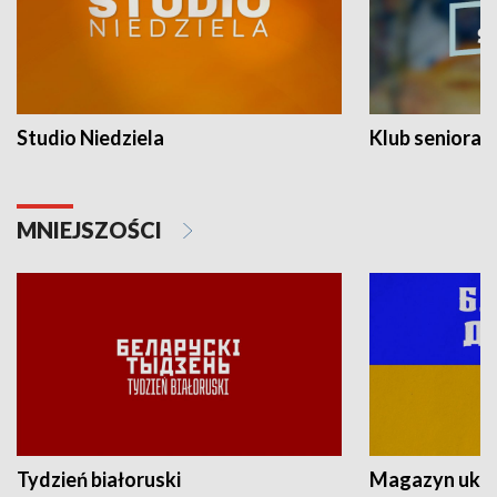
Studio Niedziela
Klub seniora
MNIEJSZOŚCI
Tydzień białoruski
Magazyn ukra