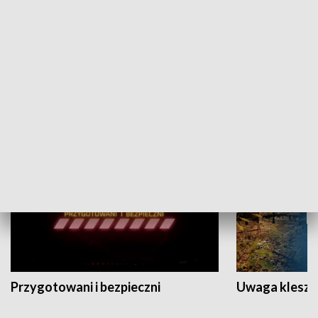
Grajmy Swoje
Białostocki Te
NAUKA I EDUKACJA
Przygotowani i bezpieczni
Uwaga kleszc