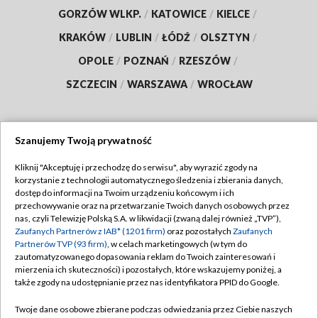
GORZÓW WLKP.
/
KATOWICE
/
KIELCE
/
KRAKÓW
/
LUBLIN
/
ŁÓDŹ
/
OLSZTYN
/
OPOLE
/
POZNAŃ
/
RZESZÓW
/
SZCZECIN
/
WARSZAWA
/
WROCŁAW
Szanujemy Twoją prywatność
Dołącz do nas:
Kliknij "Akceptuję i przechodzę do serwisu", aby wyrazić zgody na
korzystanie z technologii automatycznego śledzenia i zbierania danych,
TVP
dostęp do informacji na Twoim urządzeniu końcowym i ich
Abonament TVP
przechowywanie oraz na przetwarzanie Twoich danych osobowych przez
Regulamin TVP
nas, czyli Telewizję Polską S.A. w likwidacji (zwaną dalej również „TVP”),
Emisja w TVP
Polityka prywatności
Zaufanych Partnerów z IAB* (1201 firm)
oraz pozostałych
Zaufanych
Partnerów TVP (93 firm)
, w celach marketingowych (w tym do
Centrum informacji TVP
Moje zgody
zautomatyzowanego dopasowania reklam do Twoich zainteresowań i
mierzenia ich skuteczności) i pozostałych, które wskazujemy poniżej, a
Naziemna Telewizja Cyfrowa
Pomoc
także zgody na udostępnianie przez nas identyfikatora PPID do Google.
Sklep TVP
Biuro reklamy
Twoje dane osobowe zbierane podczas odwiedzania przez Ciebie naszych