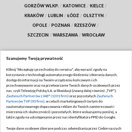
GORZÓW WLKP.
/
KATOWICE
/
KIELCE
/
KRAKÓW
/
LUBLIN
/
ŁÓDŹ
/
OLSZTYN
/
OPOLE
/
POZNAŃ
/
RZESZÓW
/
SZCZECIN
/
WARSZAWA
/
WROCŁAW
Szanujemy Twoją prywatność
Dołącz do nas:
Kliknij "Akceptuję i przechodzę do serwisu", aby wyrazić zgody na
korzystanie z technologii automatycznego śledzenia i zbierania danych,
TVP
dostęp do informacji na Twoim urządzeniu końcowym i ich
Abonament TVP
przechowywanie oraz na przetwarzanie Twoich danych osobowych przez
Regulamin TVP
nas, czyli Telewizję Polską S.A. w likwidacji (zwaną dalej również „TVP”),
Emisja w TVP
Polityka prywatności
Zaufanych Partnerów z IAB* (1201 firm)
oraz pozostałych
Zaufanych
Partnerów TVP (93 firm)
, w celach marketingowych (w tym do
Centrum informacji TVP
Moje zgody
zautomatyzowanego dopasowania reklam do Twoich zainteresowań i
mierzenia ich skuteczności) i pozostałych, które wskazujemy poniżej, a
Naziemna Telewizja Cyfrowa
Pomoc
także zgody na udostępnianie przez nas identyfikatora PPID do Google.
Sklep TVP
Biuro reklamy
Twoje dane osobowe zbierane podczas odwiedzania przez Ciebie naszych