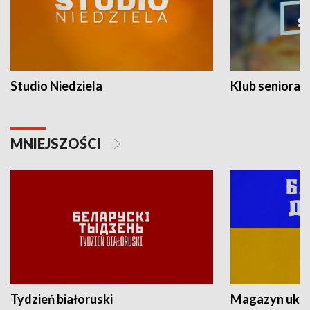
Studio Niedziela
Klub seniora
MNIEJSZOŚCI
Tydzień białoruski
Magazyn ukra