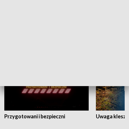
Grajmy Swoje
Białostocki Te
NAUKA I EDUKACJA
Przygotowani i bezpieczni
Uwaga kleszc