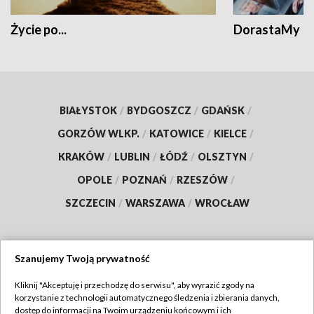
Życie po...
DorastaMy
BIAŁYSTOK
/
BYDGOSZCZ
/
GDAŃSK
/
GORZÓW WLKP.
/
KATOWICE
/
KIELCE
/
KRAKÓW
/
LUBLIN
/
ŁÓDŹ
/
OLSZTYN
/
OPOLE
/
POZNAŃ
/
RZESZÓW
/
SZCZECIN
/
WARSZAWA
/
WROCŁAW
Szanujemy Twoją prywatność
Dołącz do nas:
Kliknij "Akceptuję i przechodzę do serwisu", aby wyrazić zgody na
korzystanie z technologii automatycznego śledzenia i zbierania danych,
TVP
dostęp do informacji na Twoim urządzeniu końcowym i ich