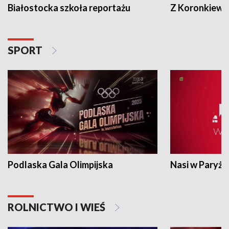
Białostocka szkoła reportażu
Z Koronkiewic
SPORT
Podlaska Gala Olimpijska
Nasi w Paryżu
ROLNICTWO I WIEŚ