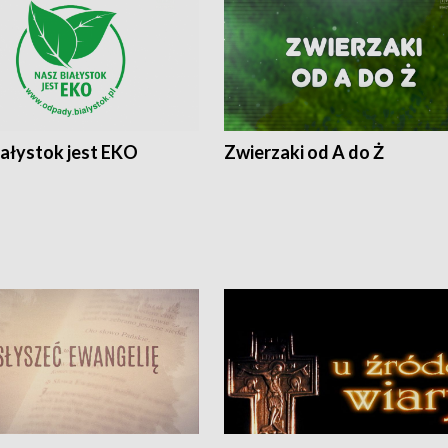
iałystok jest EKO
Zwierzaki od A do Ż