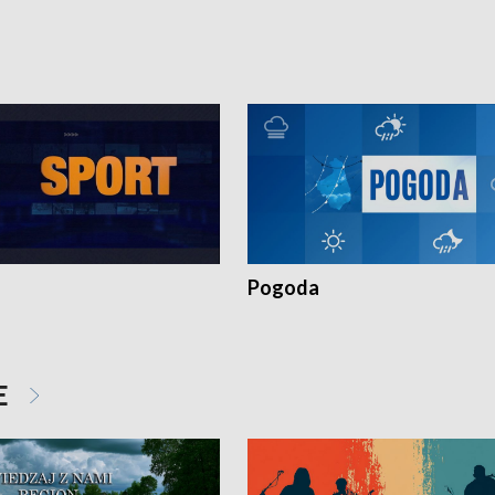
torskie.
Pokrzywdzonym Przestępstwem.
Pogoda
E