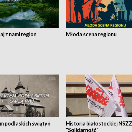
j z nami region
Młoda scena regionu
em podlaskich świątyń
Historia białostockiej NSZ
"Solidarność"