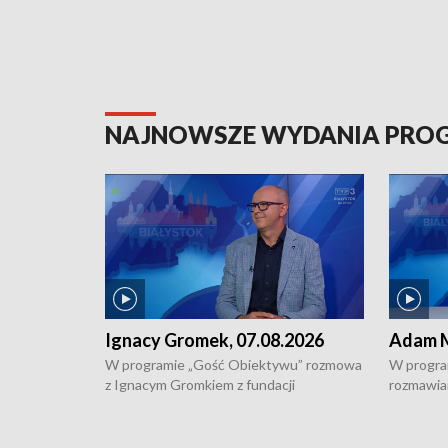
NAJNOWSZE WYDANIA PR
Ignacy Gromek, 07.08.2026
Adam M
W programie „Gość Obiektywu” rozmowa
W progra
z Ignacym Gromkiem z fundacji
rozmawia
"Przystanek Autyzm" o opiece dorosłych
podlaski
osób autystycznych oraz potrzebie
zabytków 
dziennej i całodobowej opieki.
i naborze