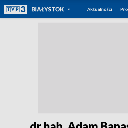
POWRÓT DO
BIAŁYSTOK
Aktualności
Pr
TVP REGIONY
dr hab. Adam Bana