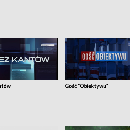
ntów
Gość "Obiektywu"