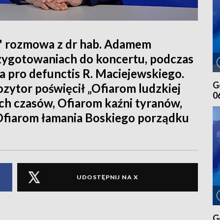
" rozmowa z dr hab. Adamem
zygotowaniach do koncertu, podczas
 pro defunctis R. Maciejewskiego.
G
ytor poświęcił „Ofiarom ludzkiej
0
ch czasów, Ofiarom kaźni tyranów,
Ofiarom łamania Boskiego porządku
UDOSTĘPNIJ NA X
G