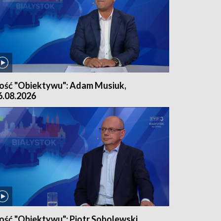
ość "Obiektywu": Adam Musiuk,
6.08.2026
ość "Obiektywu": Piotr Sobolewski,