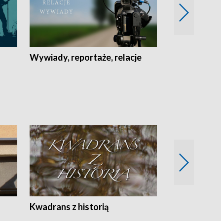
Wywiady, reportaże, relacje
Recepta na...
Z
Kwadrans z historią
Kartki z kal