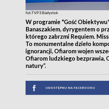
fot.TVP3 Białystok
W programie "Gość Obiektywu
Banaszakiem, dyrygentem o pr
którego zabrzmi Requiem. Missa
To monumentalne dzieło kompoz
ignorancji, Ofiarom wojen wsze
Ofiarom ludzkiego bezprawia, 
natury”.
UDOSTĘPNIJ NA FACEBOOKU