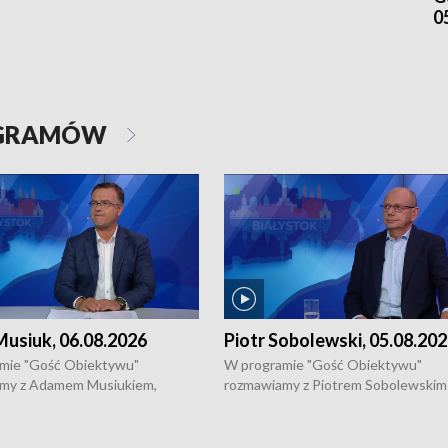
0
OGRAMÓW
usiuk, 06.08.2026
Piotr Sobolewski, 05.08.20
mie "Gość Obiektywu"
W programie "Gość Obiektywu"
my z Adamem Musiukiem,
rozmawiamy z Piotrem Sobolewskim
m wojewódzkim konserwatorem
Towarzystwa Amickus o możliwości
o kondycji zabytków w regionie
wsparcia osób dotkniętych przemocą
 wniosków na prace
działaniu Ośrodka Pomocy Osobom