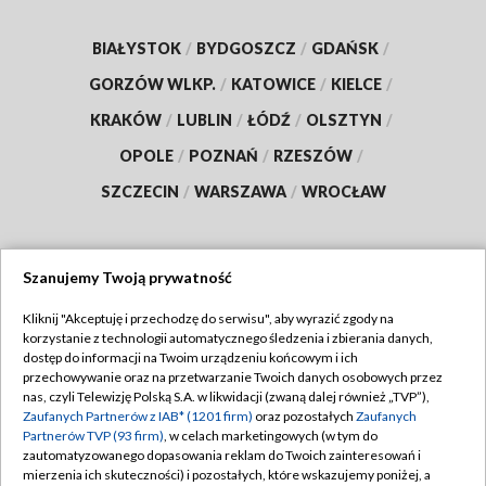
BIAŁYSTOK
/
BYDGOSZCZ
/
GDAŃSK
/
GORZÓW WLKP.
/
KATOWICE
/
KIELCE
/
KRAKÓW
/
LUBLIN
/
ŁÓDŹ
/
OLSZTYN
/
OPOLE
/
POZNAŃ
/
RZESZÓW
/
SZCZECIN
/
WARSZAWA
/
WROCŁAW
Szanujemy Twoją prywatność
Dołącz do nas:
Kliknij "Akceptuję i przechodzę do serwisu", aby wyrazić zgody na
korzystanie z technologii automatycznego śledzenia i zbierania danych,
TVP
dostęp do informacji na Twoim urządzeniu końcowym i ich
Abonament TVP
przechowywanie oraz na przetwarzanie Twoich danych osobowych przez
Regulamin TVP
nas, czyli Telewizję Polską S.A. w likwidacji (zwaną dalej również „TVP”),
Emisja w TVP
Polityka prywatności
Zaufanych Partnerów z IAB* (1201 firm)
oraz pozostałych
Zaufanych
Partnerów TVP (93 firm)
, w celach marketingowych (w tym do
Centrum informacji TVP
Moje zgody
zautomatyzowanego dopasowania reklam do Twoich zainteresowań i
mierzenia ich skuteczności) i pozostałych, które wskazujemy poniżej, a
Naziemna Telewizja Cyfrowa