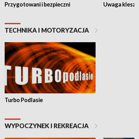
Przygotowani i bezpieczni
Uwaga kleszc
TECHNIKA I MOTORYZACJA
Turbo Podlasie
WYPOCZYNEK I REKREACJA