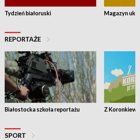
Tydzień białoruski
Magazyn ukra
REPORTAŻE
Białostocka szkoła reportażu
Z Koronkiewic
SPORT