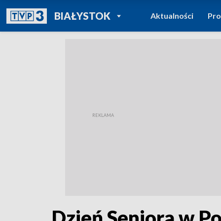
POWRÓT DO
BIAŁYSTOK
Aktualności
Pr
TVP REGIONY
Dzień Seniora w P