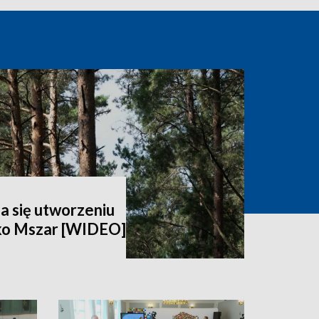
a się utworzeniu
ko Mszar [WIDEO]