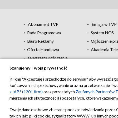
Abonament TVP
Emisja w TVP
Rada Programowa
System NOS
Biuro Reklamy
Ogłoszenie pr
Oferta Handlowa
Akademia Tele
Telegazeta ogłoszenia
Szanujemy Twoją prywatność
Regulamin TVP
Kliknij "Akceptuję i przechodzę do serwisu", aby wyrazić zg
końcowym i ich przechowywanie oraz na przetwarzanie Twoich
z IAB* (1201 firm)
oraz pozostałych
Zaufanych Partnerów T
mierzenia ich skuteczności) i pozostałych, które wskazujemy
Twoje dane osobowe zbierane podczas odwiedzania przez 
takich jak: pliki cookie, sygnalizatory WWW lub innych pod