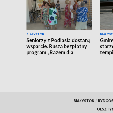
BIAŁYSTOK
BIAŁYS
Seniorzy z Podlasia dostaną
Gminy
wsparcie. Rusza bezpłatny
starz
program „Razem dla
tempi
Zdrowia” [WIDEO]
[WID
BIAŁYSTOK
/
BYDGO
OLSZTY