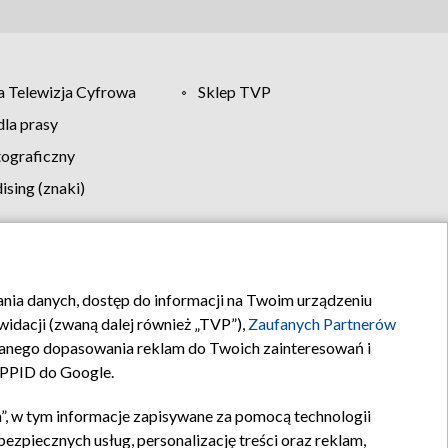
 Telewizja Cyfrowa
Sklep TVP
la prasy
tograficzny
sing (znaki)
klamy
Kontakt
rania danych, dostęp do informacji na Twoim urządzeniu
idacji (zwaną dalej również „TVP”),
Zaufanych Partnerów
anego dopasowania reklam do Twoich zainteresowań i
a PPID do Google.
”, w tym informacje zapisywane za pomocą technologii
zpiecznych usług, personalizację treści oraz reklam,