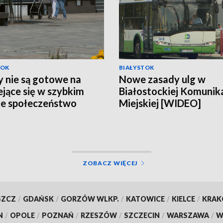
TOK
BIAŁYSTOK
 nie są gotowe na
Nowe zasady ulg w
ejące się w szybkim
Białostockiej Komunika
e społeczeństwo
Miejskiej [WIDEO]
EO]
ZOBACZ WIĘCEJ
SZCZ
/
GDAŃSK
/
GORZÓW WLKP.
/
KATOWICE
/
KIELCE
/
KRA
N
/
OPOLE
/
POZNAŃ
/
RZESZÓW
/
SZCZECIN
/
WARSZAWA
/
W