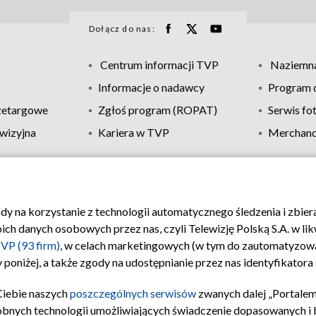
Dołącz do nas:
Centrum informacji TVP
Naziemna
Informacje o nadawcy
Program d
zetargowe
Zgłoś program (ROPAT)
Serwis fo
wizyjna
Kariera w TVP
Merchandi
Polityka prywatności
Moje zgody
Pomoc
Biuro re
ody na korzystanie z technologii automatycznego śledzenia i zbie
 danych osobowych przez nas, czyli Telewizję Polską S.A. w likw
VP (93 firm)
, w celach marketingowych (w tym do zautomatyzow
 poniżej, a także zgody na udostępnianie przez nas identyfikator
Ciebie naszych
poszczególnych serwisów
zwanych dalej „Portalem
obnych technologii umożliwiających świadczenie dopasowanych i be