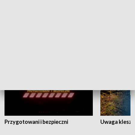
Grajmy Swoje
Białostocki Te
NAUKA I EDUKACJA
Przygotowani i bezpieczni
Uwaga kleszc