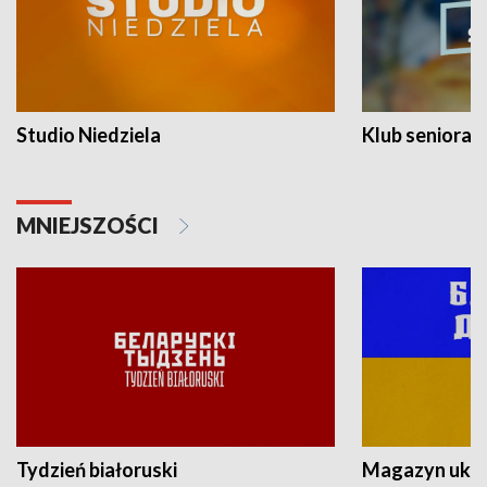
Studio Niedziela
Klub seniora
MNIEJSZOŚCI
Tydzień białoruski
Magazyn ukra