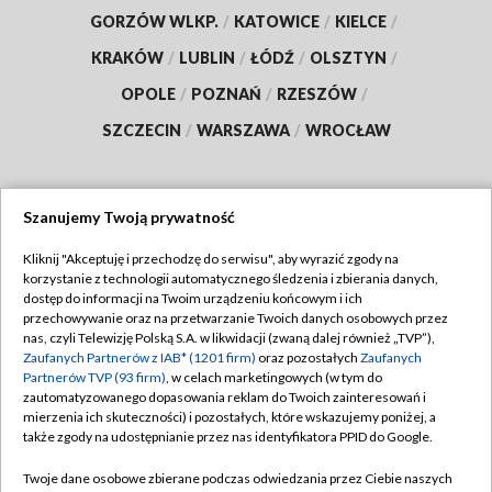
GORZÓW WLKP.
/
KATOWICE
/
KIELCE
/
KRAKÓW
/
LUBLIN
/
ŁÓDŹ
/
OLSZTYN
/
OPOLE
/
POZNAŃ
/
RZESZÓW
/
SZCZECIN
/
WARSZAWA
/
WROCŁAW
Szanujemy Twoją prywatność
Dołącz do nas:
Kliknij "Akceptuję i przechodzę do serwisu", aby wyrazić zgody na
korzystanie z technologii automatycznego śledzenia i zbierania danych,
TVP
dostęp do informacji na Twoim urządzeniu końcowym i ich
Abonament TVP
przechowywanie oraz na przetwarzanie Twoich danych osobowych przez
Regulamin TVP
nas, czyli Telewizję Polską S.A. w likwidacji (zwaną dalej również „TVP”),
Emisja w TVP
Polityka prywatności
Zaufanych Partnerów z IAB* (1201 firm)
oraz pozostałych
Zaufanych
Partnerów TVP (93 firm)
, w celach marketingowych (w tym do
Centrum informacji TVP
Moje zgody
zautomatyzowanego dopasowania reklam do Twoich zainteresowań i
mierzenia ich skuteczności) i pozostałych, które wskazujemy poniżej, a
Naziemna Telewizja Cyfrowa
Pomoc
także zgody na udostępnianie przez nas identyfikatora PPID do Google.
Sklep TVP
Biuro reklamy
Twoje dane osobowe zbierane podczas odwiedzania przez Ciebie naszych