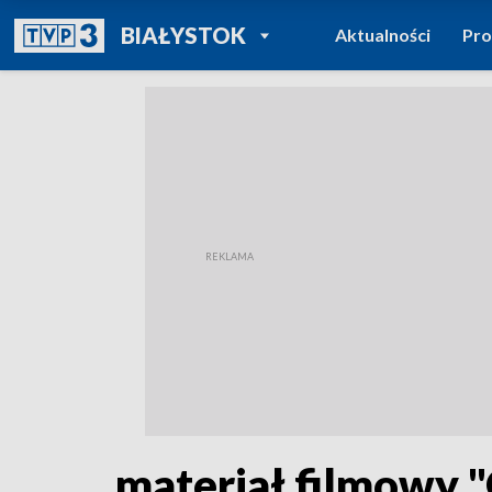
POWRÓT DO
BIAŁYSTOK
Aktualności
Pr
TVP REGIONY
materiał filmowy 