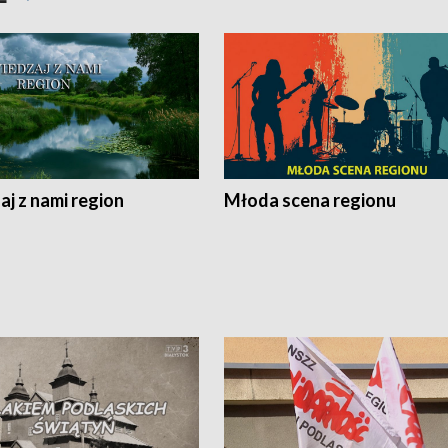
j z nami region
Młoda scena regionu