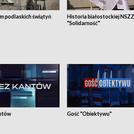
em podlaskich świątyń
Historia białostockiej NSZ
"Solidarność"
ntów
Gość "Obiektywu"