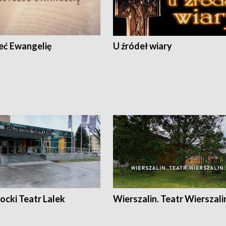
eć Ewangelię
U źródeł wiary
ocki Teatr Lalek
Wierszalin. Teatr Wierszali