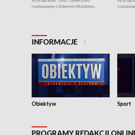
W programie "Gość Obiektywu"
W progra
rozmawiamy z Adamem Misiukiem,
rozmawia
podlaskim wojewódzkim konserwatorem
Towarzys
zabytków o kondycji zabytków w regionie
wsparcia 
i naborze wniosków na prace
działani
konserwatorskie.
Pokrzywd
INFORMACJE
Obiektyw
Sport
PROGRAMY REDAKCJI ONLIN