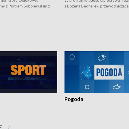
mie "Gość Obiektywu"
W programie „Gość Obiektywu” ro
my z Piotrem Sobolewskim z
z Bożeną Bednarek, przewodnicząca
twa Amickus o możliwościach
Białostockiej Rady Seniorów, o walc
osób dotkniętych przemocą i
samotnością, pomysłach na to jak
u Ośrodka Pomocy Osobom
wyciągać osoby starsze z domów i j
zonym Przestępstwem.
ważne jest to by nie były same.
Pogoda
E