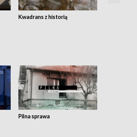
Z
Kwadrans z historią
Kartki z kal
Pilna sprawa