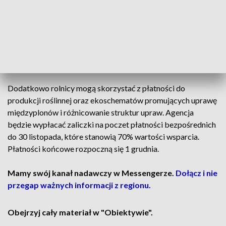
W ramach dopłat rolnicy mogą otrzymać między innymi 488
złotych na hektar podstawowego wsparcia, 248 złotych na
hektar dla młodych rolników oraz 400 złotych od sztuki w
produkcji zwierzęcej, na przykład od krowy. Środki te są
przeznaczane przede wszystkim na rozwój gospodarstw,
zakup paliwa, nawozów i środków ochrony roślin.
Dodatkowo rolnicy mogą skorzystać z płatności do
produkcji roślinnej oraz ekoschematów promujących uprawę
międzyplonów i różnicowanie struktur upraw. Agencja
będzie wypłacać zaliczki na poczet płatności bezpośrednich
do 30 listopada, które stanowią 70% wartości wsparcia.
Płatności końcowe rozpoczną się 1 grudnia.
Mamy swój kanał nadawczy w Messengerze.
Dołącz i nie
przegap ważnych informacji z regionu.
Obejrzyj cały materiał w "Obiektywie".