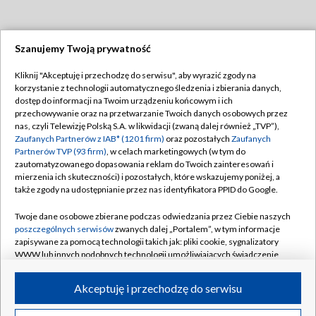
Szanujemy Twoją prywatność
Dołącz do nas:
Kliknij "Akceptuję i przechodzę do serwisu", aby wyrazić zgody na
korzystanie z technologii automatycznego śledzenia i zbierania danych,
TVP
dostęp do informacji na Twoim urządzeniu końcowym i ich
Abonament TVP
przechowywanie oraz na przetwarzanie Twoich danych osobowych przez
Regulamin TVP
nas, czyli Telewizję Polską S.A. w likwidacji (zwaną dalej również „TVP”),
Emisja w TVP
Polityka prywatności
Zaufanych Partnerów z IAB* (1201 firm)
oraz pozostałych
Zaufanych
Partnerów TVP (93 firm)
, w celach marketingowych (w tym do
Centrum informacji TVP
Moje zgody
zautomatyzowanego dopasowania reklam do Twoich zainteresowań i
mierzenia ich skuteczności) i pozostałych, które wskazujemy poniżej, a
Naziemna Telewizja Cyfrowa
Pomoc
także zgody na udostępnianie przez nas identyfikatora PPID do Google.
Sklep TVP
Biuro reklamy
Twoje dane osobowe zbierane podczas odwiedzania przez Ciebie naszych
Rada Programowa
Kontakt
poszczególnych serwisów
zwanych dalej „Portalem”, w tym informacje
zapisywane za pomocą technologii takich jak: pliki cookie, sygnalizatory
System NOS
WWW lub innych podobnych technologii umożliwiających świadczenie
dopasowanych i bezpiecznych usług, personalizację treści oraz reklam,
Informacje o nadawcy
Kanały
udostępnianie funkcji mediów społecznościowych oraz analizowanie
Akceptuję i przechodzę do serwisu
ruchu w Internecie.
Program dla prasy
©2026 Telewizja Polska S.A. w likwidacji