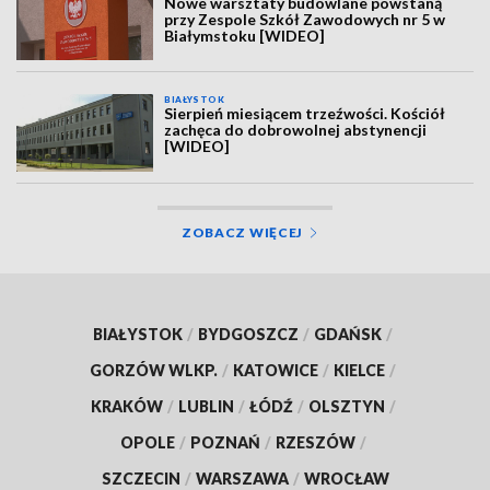
Nowe warsztaty budowlane powstaną
przy Zespole Szkół Zawodowych nr 5 w
Białymstoku [WIDEO]
BIAŁYSTOK
Sierpień miesiącem trzeźwości. Kościół
zachęca do dobrowolnej abstynencji
[WIDEO]
ZOBACZ WIĘCEJ
BIAŁYSTOK
/
BYDGOSZCZ
/
GDAŃSK
/
GORZÓW WLKP.
/
KATOWICE
/
KIELCE
/
KRAKÓW
/
LUBLIN
/
ŁÓDŹ
/
OLSZTYN
/
OPOLE
/
POZNAŃ
/
RZESZÓW
/
SZCZECIN
/
WARSZAWA
/
WROCŁAW