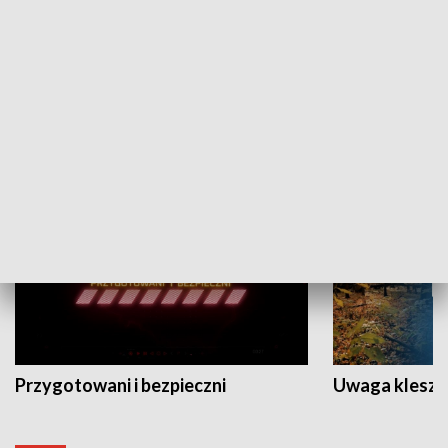
Grajmy Swoje
Białostocki Te
NAUKA I EDUKACJA
Przygotowani i bezpieczni
Uwaga kleszc