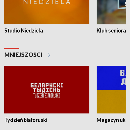
Studio Niedziela
Klub seniora
MNIEJSZOŚCI
Tydzień białoruski
Magazyn ukra