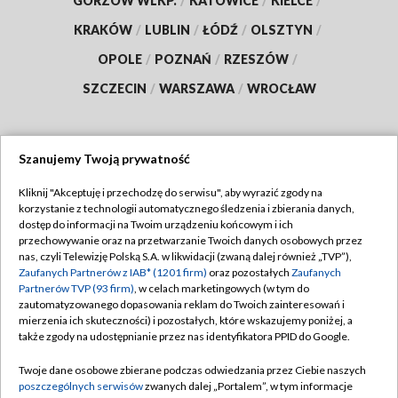
GORZÓW WLKP.
/
KATOWICE
/
KIELCE
/
KRAKÓW
/
LUBLIN
/
ŁÓDŹ
/
OLSZTYN
/
OPOLE
/
POZNAŃ
/
RZESZÓW
/
SZCZECIN
/
WARSZAWA
/
WROCŁAW
Szanujemy Twoją prywatność
Dołącz do nas:
Kliknij "Akceptuję i przechodzę do serwisu", aby wyrazić zgody na
korzystanie z technologii automatycznego śledzenia i zbierania danych,
TVP
dostęp do informacji na Twoim urządzeniu końcowym i ich
Abonament TVP
przechowywanie oraz na przetwarzanie Twoich danych osobowych przez
Regulamin TVP
nas, czyli Telewizję Polską S.A. w likwidacji (zwaną dalej również „TVP”),
Emisja w TVP
Polityka prywatności
Zaufanych Partnerów z IAB* (1201 firm)
oraz pozostałych
Zaufanych
Partnerów TVP (93 firm)
, w celach marketingowych (w tym do
Centrum informacji TVP
Moje zgody
zautomatyzowanego dopasowania reklam do Twoich zainteresowań i
mierzenia ich skuteczności) i pozostałych, które wskazujemy poniżej, a
Naziemna Telewizja Cyfrowa
Pomoc
także zgody na udostępnianie przez nas identyfikatora PPID do Google.
Sklep TVP
Biuro reklamy
Twoje dane osobowe zbierane podczas odwiedzania przez Ciebie naszych
Rada Programowa
Kontakt
poszczególnych serwisów
zwanych dalej „Portalem”, w tym informacje