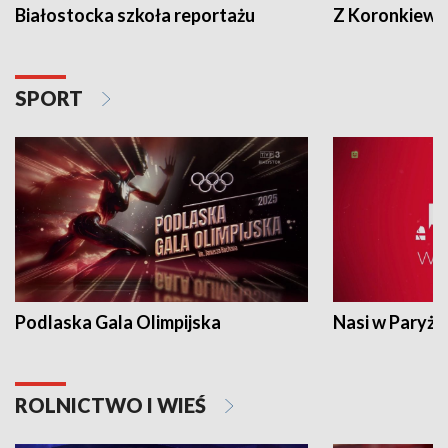
Białostocka szkoła reportażu
Z Koronkiewic
SPORT
Podlaska Gala Olimpijska
Nasi w Paryżu
ROLNICTWO I WIEŚ