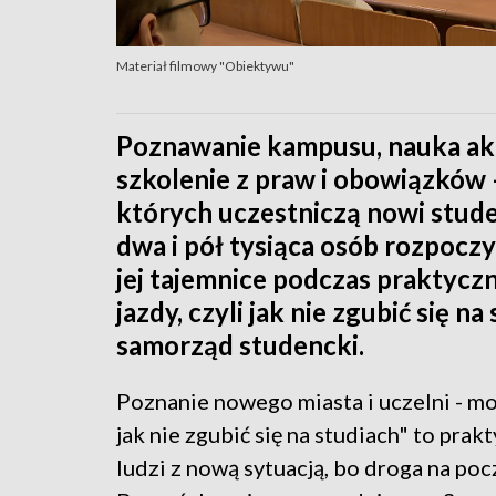
Materiał filmowy "Obiektywu"
Poznawanie kampusu, nauka aka
szkolenie z praw i obowiązków 
których uczestniczą nowi studen
dwa i pół tysiąca osób rozpocz
jej tajemnice podczas praktycz
jazdy, czyli jak nie zgubić się 
samorząd studencki.
Poznanie nowego miasta i uczelni - moż
jak nie zgubić się na studiach" to pra
ludzi z nową sytuacją, bo droga na po