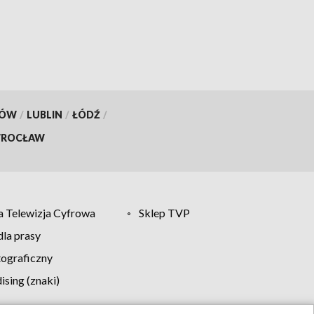
KÓW
/
LUBLIN
/
ŁÓDŹ
/
ROCŁAW
 Telewizja Cyfrowa
Sklep TVP
la prasy
tograficzny
sing (znaki)