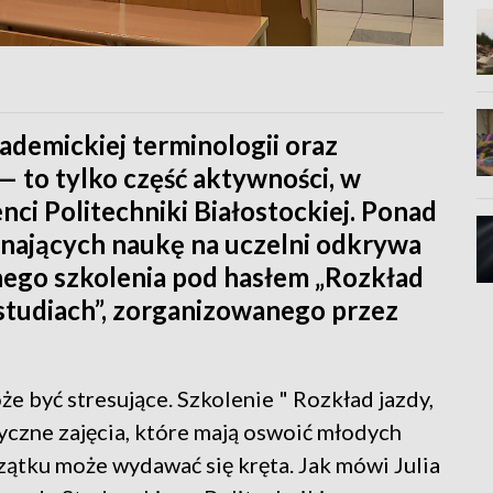
demickiej terminologii oraz
— to tylko część aktywności, w
ci Politechniki Białostockiej. Ponad
ynających naukę na uczelni odkrywa
nego szkolenia pod hasłem „Rozkład
na studiach”, zorganizowanego przez
e być stresujące. Szkolenie " Rozkład jazdy,
ktyczne zajęcia, które mają oswoić młodych
czątku może wydawać się kręta. Jak mówi Julia