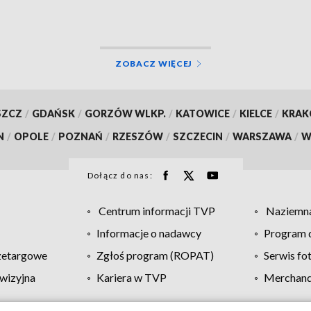
ZOBACZ WIĘCEJ
SZCZ
/
GDAŃSK
/
GORZÓW WLKP.
/
KATOWICE
/
KIELCE
/
KRA
N
/
OPOLE
/
POZNAŃ
/
RZESZÓW
/
SZCZECIN
/
WARSZAWA
/
W
Dołącz do nas:
Centrum informacji TVP
Naziemna
Informacje o nadawcy
Program d
zetargowe
Zgłoś program (ROPAT)
Serwis fo
wizyjna
Kariera w TVP
Merchandi