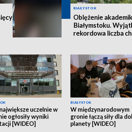
BIAŁYSTOK
sięcy
Oblężenie akademi
Białymstoku. Wyjątk
rekordowa liczba c
TOK
BIAŁYSTOK
największe uczelnie w
W międzynarodowym
nie ogłosiły wyniki
gronie łączą siły dla d
tacji [WIDEO]
planety [WIDEO]