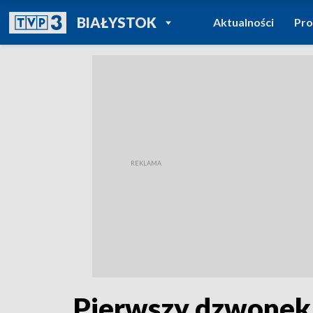
POWRÓT DO
BIAŁYSTOK
Aktualności
Pr
TVP REGIONY
Pierwszy dzwonek 