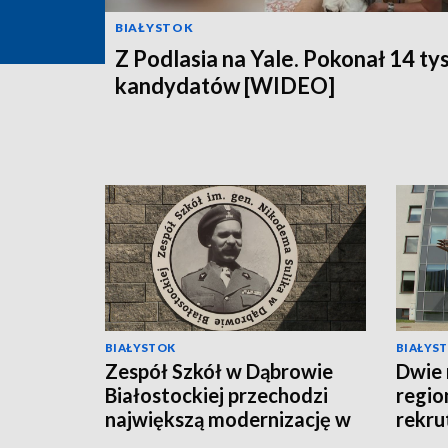
BIAŁYSTOK
Z Podlasia na Yale. Pokonał 14 ty
kandydatów [WIDEO]
BIAŁYSTOK
BIAŁYS
Zespół Szkół w Dąbrowie
Dwie 
Białostockiej przechodzi
regio
największą modernizację w
rekru
swojej historii [WIDEO]