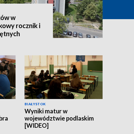
ków w
owy rocznik i
hętnych
BIAŁYSTOK
Wyniki matur w
obra
województwie podlaskim
[WIDEO]