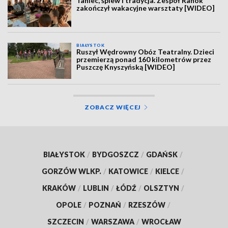
Taniec, śpiew i tradycja. Zespół Ranok
zakończył wakacyjne warsztaty [WIDEO]
BIAŁYSTOK
Ruszył Wędrowny Obóz Teatralny. Dzieci
przemierzą ponad 160 kilometrów przez
Puszczę Knyszyńską [WIDEO]
ZOBACZ WIĘCEJ
BIAŁYSTOK
/
BYDGOSZCZ
/
GDAŃSK
/
GORZÓW WLKP.
/
KATOWICE
/
KIELCE
/
KRAKÓW
/
LUBLIN
/
ŁÓDŹ
/
OLSZTYN
/
OPOLE
/
POZNAŃ
/
RZESZÓW
/
SZCZECIN
/
WARSZAWA
/
WROCŁAW