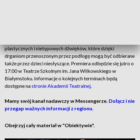
Spychaj-Kubacką. Tematem przewodnim jest oswajanie
ciemności, a scenografia powstała na podstawie rysunków
dzieci, które opowiadały o swoich doświadczeniach z lękiem
przed ciemnością.
Przedstawienie łączy elementy języka migowego, form
plastycznych i nietypowych dźwięków, które dzięki
drganiom przenoszonym przez podłogę mogą być odbierane
także przez dzieci niesłyszące. Premiera odbędzie się jutro o
17:00 w Teatrze Szkolnym im. Jana Wilkowskiego w
Białymstoku. Informacje o kolejnych terminach będą
dostępne na
stronie Akademii Teatralnej
.
Mamy swój kanał nadawczy w Messengerze.
Dołącz i nie
przegap ważnych informacji z regionu.
Obejrzyj cały materiał w "Obiektywie".