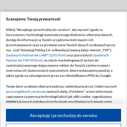
Szanujemy Twoją prywatność
Dołącz do nas:
Kliknij "Akceptuję i przechodzę do serwisu", aby wyrazić zgody na
korzystanie z technologii automatycznego śledzenia i zbierania danych,
TVP
dostęp do informacji na Twoim urządzeniu końcowym i ich
Abonament TVP
przechowywanie oraz na przetwarzanie Twoich danych osobowych przez
Regulamin TVP
nas, czyli Telewizję Polską S.A. w likwidacji (zwaną dalej również „TVP”),
Emisja w TVP
Polityka prywatności
Zaufanych Partnerów z IAB* (1201 firm)
oraz pozostałych
Zaufanych
Partnerów TVP (93 firm)
, w celach marketingowych (w tym do
Centrum informacji TVP
Moje zgody
zautomatyzowanego dopasowania reklam do Twoich zainteresowań i
mierzenia ich skuteczności) i pozostałych, które wskazujemy poniżej, a
Naziemna Telewizja Cyfrowa
Pomoc
także zgody na udostępnianie przez nas identyfikatora PPID do Google.
Sklep TVP
Biuro reklamy
Twoje dane osobowe zbierane podczas odwiedzania przez Ciebie naszych
Rada Programowa
Kontakt
poszczególnych serwisów
zwanych dalej „Portalem”, w tym informacje
zapisywane za pomocą technologii takich jak: pliki cookie, sygnalizatory
System NOS
WWW lub innych podobnych technologii umożliwiających świadczenie
dopasowanych i bezpiecznych usług, personalizację treści oraz reklam,
Informacje o nadawcy
Kanały
udostępnianie funkcji mediów społecznościowych oraz analizowanie
Akceptuję i przechodzę do serwisu
ruchu w Internecie.
Program dla prasy
©2026 Telewizja Polska S.A. w likwidacji
Biuro Reklamy