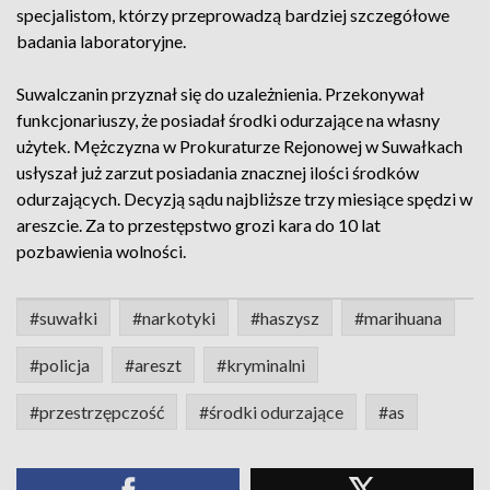
specjalistom, którzy przeprowadzą bardziej szczegółowe
badania laboratoryjne.
Suwalczanin przyznał się do uzależnienia. Przekonywał
funkcjonariuszy, że posiadał środki odurzające na własny
użytek. Mężczyzna w Prokuraturze Rejonowej w Suwałkach
usłyszał już zarzut posiadania znacznej ilości środków
odurzających. Decyzją sądu najbliższe trzy miesiące spędzi w
areszcie. Za to przestępstwo grozi kara do 10 lat
pozbawienia wolności.
#suwałki
#narkotyki
#haszysz
#marihuana
#policja
#areszt
#kryminalni
#przestrzępczość
#środki odurzające
#as