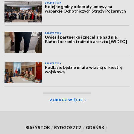
BIAŁYSTOK
Kolejne gminy odebrały umowy na
wsparcie Ochotniczych Straży Pożarnych
BIAŁYSTOK
Uwięził partnerkę i znęcał się nad nią.
Białostoczanin trafił do aresztu [WIDEO]
BIAŁYSTOK
Podlasie będzie miało własną orkiestrę
wojskową
ZOBACZ WIĘCEJ
BIAŁYSTOK
/
BYDGOSZCZ
/
GDAŃSK
/