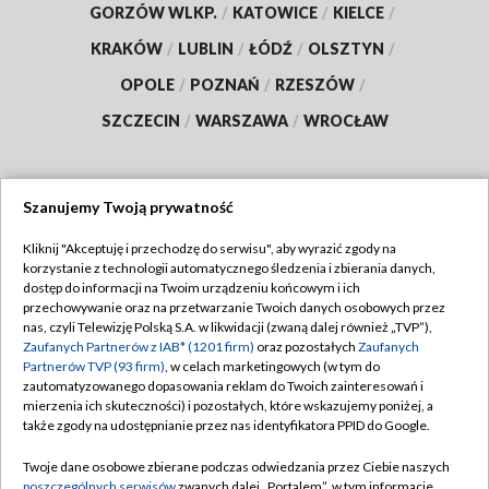
GORZÓW WLKP.
/
KATOWICE
/
KIELCE
/
KRAKÓW
/
LUBLIN
/
ŁÓDŹ
/
OLSZTYN
/
OPOLE
/
POZNAŃ
/
RZESZÓW
/
SZCZECIN
/
WARSZAWA
/
WROCŁAW
Szanujemy Twoją prywatność
Dołącz do nas:
Kliknij "Akceptuję i przechodzę do serwisu", aby wyrazić zgody na
korzystanie z technologii automatycznego śledzenia i zbierania danych,
TVP
dostęp do informacji na Twoim urządzeniu końcowym i ich
Abonament TVP
przechowywanie oraz na przetwarzanie Twoich danych osobowych przez
Regulamin TVP
nas, czyli Telewizję Polską S.A. w likwidacji (zwaną dalej również „TVP”),
Emisja w TVP
Polityka prywatności
Zaufanych Partnerów z IAB* (1201 firm)
oraz pozostałych
Zaufanych
Partnerów TVP (93 firm)
, w celach marketingowych (w tym do
Centrum informacji TVP
Moje zgody
zautomatyzowanego dopasowania reklam do Twoich zainteresowań i
mierzenia ich skuteczności) i pozostałych, które wskazujemy poniżej, a
Naziemna Telewizja Cyfrowa
Pomoc
także zgody na udostępnianie przez nas identyfikatora PPID do Google.
Sklep TVP
Biuro reklamy
Twoje dane osobowe zbierane podczas odwiedzania przez Ciebie naszych
Rada Programowa
Kontakt
poszczególnych serwisów
zwanych dalej „Portalem”, w tym informacje