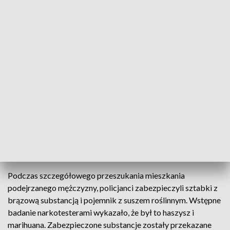
fot.KMP w Suwałkach
Ponad pół kilograma nielegalnych substancji
zabezpieczyli suwalscy kryminalni. Narkotyki
należały do jednego z mieszkańców miasta, który
przechowywał je w swojej kuchni.
Podczas szczegółowego przeszukania mieszkania
podejrzanego mężczyzny, policjanci zabezpieczyli sztabki z
brązową substancją i pojemnik z suszem roślinnym. Wstępne
badanie narkotesterami wykazało, że był to haszysz i
marihuana. Zabezpieczone substancje zostały przekazane