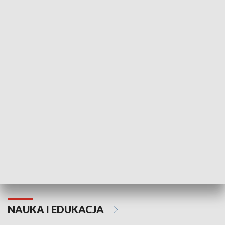
Żyjący Kościół
Usłyszeć Ewa
KULTURA I SZTUKA
Grajmy Swoje
Białostocki Te
NAUKA I EDUKACJA