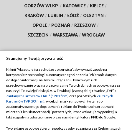
GORZÓW WLKP.
/
KATOWICE
/
KIELCE
/
KRAKÓW
/
LUBLIN
/
ŁÓDŹ
/
OLSZTYN
/
OPOLE
/
POZNAŃ
/
RZESZÓW
/
SZCZECIN
/
WARSZAWA
/
WROCŁAW
Szanujemy Twoją prywatność
Dołącz do nas:
Kliknij "Akceptuję i przechodzę do serwisu", aby wyrazić zgody na
korzystanie z technologii automatycznego śledzenia i zbierania danych,
TVP
dostęp do informacji na Twoim urządzeniu końcowym i ich
Abonament TVP
przechowywanie oraz na przetwarzanie Twoich danych osobowych przez
Regulamin TVP
nas, czyli Telewizję Polską S.A. w likwidacji (zwaną dalej również „TVP”),
Emisja w TVP
Polityka prywatności
Zaufanych Partnerów z IAB* (1201 firm)
oraz pozostałych
Zaufanych
Partnerów TVP (93 firm)
, w celach marketingowych (w tym do
Centrum informacji TVP
Moje zgody
zautomatyzowanego dopasowania reklam do Twoich zainteresowań i
mierzenia ich skuteczności) i pozostałych, które wskazujemy poniżej, a
Naziemna Telewizja Cyfrowa
Pomoc
także zgody na udostępnianie przez nas identyfikatora PPID do Google.
Sklep TVP
Biuro reklamy
Twoje dane osobowe zbierane podczas odwiedzania przez Ciebie naszych