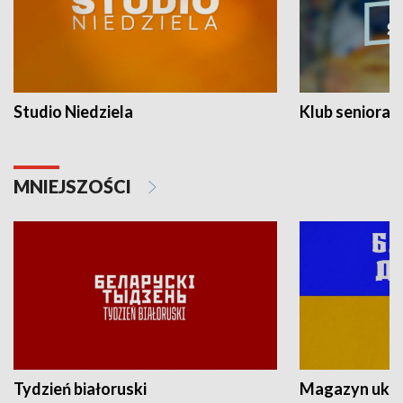
Studio Niedziela
Klub seniora
MNIEJSZOŚCI
Tydzień białoruski
Magazyn ukra