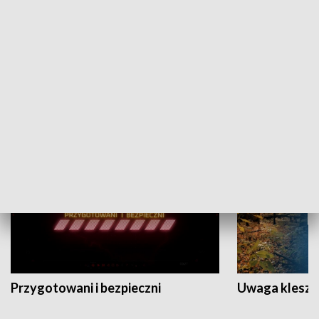
Grajmy Swoje
Białostocki Te
NAUKA I EDUKACJA
Przygotowani i bezpieczni
Uwaga kleszc