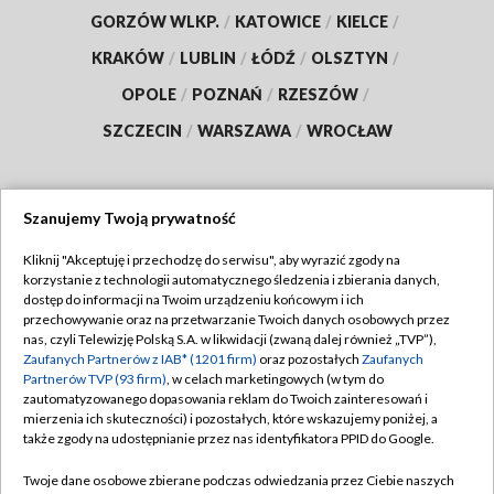
GORZÓW WLKP.
/
KATOWICE
/
KIELCE
/
KRAKÓW
/
LUBLIN
/
ŁÓDŹ
/
OLSZTYN
/
OPOLE
/
POZNAŃ
/
RZESZÓW
/
SZCZECIN
/
WARSZAWA
/
WROCŁAW
Szanujemy Twoją prywatność
Dołącz do nas:
Kliknij "Akceptuję i przechodzę do serwisu", aby wyrazić zgody na
korzystanie z technologii automatycznego śledzenia i zbierania danych,
TVP
dostęp do informacji na Twoim urządzeniu końcowym i ich
Abonament TVP
przechowywanie oraz na przetwarzanie Twoich danych osobowych przez
Regulamin TVP
nas, czyli Telewizję Polską S.A. w likwidacji (zwaną dalej również „TVP”),
Emisja w TVP
Polityka prywatności
Zaufanych Partnerów z IAB* (1201 firm)
oraz pozostałych
Zaufanych
Partnerów TVP (93 firm)
, w celach marketingowych (w tym do
Centrum informacji TVP
Moje zgody
zautomatyzowanego dopasowania reklam do Twoich zainteresowań i
mierzenia ich skuteczności) i pozostałych, które wskazujemy poniżej, a
Naziemna Telewizja Cyfrowa
Pomoc
także zgody na udostępnianie przez nas identyfikatora PPID do Google.
Sklep TVP
Biuro reklamy
Twoje dane osobowe zbierane podczas odwiedzania przez Ciebie naszych