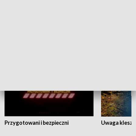
Grajmy Swoje
Białostocki Te
NAUKA I EDUKACJA
Przygotowani i bezpieczni
Uwaga kleszc