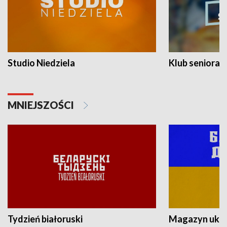
Studio Niedziela
Klub seniora
MNIEJSZOŚCI
Tydzień białoruski
Magazyn ukra