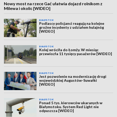
Nowy most na rzece Gać ułatwia dojazd rolnikom z
Milewa i okolic [WIDEO]
BIAŁYSTOK
Podlascy policjanci reagują na kolejne
groźne incydenty z udziałem hulajnóg
[WIDEO]
BIAŁYSTOK
Kolej wróciła do Łomży. W miesiąc
przewiozła 11 tysięcy pasażerów [WIDEO]
BIAŁYSTOK
Jest pozwolenie na modernizację drogi
wojewódzkiej Augustów-Suwałki
[WIDEO]
BIAŁYSTOK
Ponad 5 tys. kierowców ukaranych w
Białymstoku. System Red Light nie
odpuszcza [WIDEO]