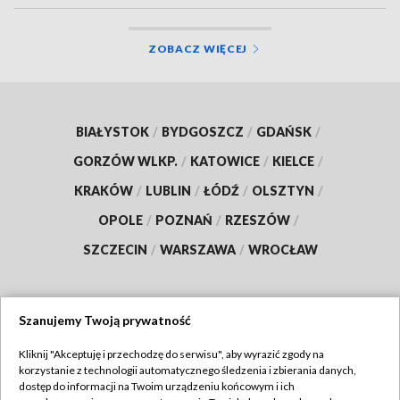
ZOBACZ WIĘCEJ
BIAŁYSTOK
/
BYDGOSZCZ
/
GDAŃSK
/
GORZÓW WLKP.
/
KATOWICE
/
KIELCE
/
KRAKÓW
/
LUBLIN
/
ŁÓDŹ
/
OLSZTYN
/
OPOLE
/
POZNAŃ
/
RZESZÓW
/
SZCZECIN
/
WARSZAWA
/
WROCŁAW
Szanujemy Twoją prywatność
Dołącz do nas:
Kliknij "Akceptuję i przechodzę do serwisu", aby wyrazić zgody na
korzystanie z technologii automatycznego śledzenia i zbierania danych,
TVP
dostęp do informacji na Twoim urządzeniu końcowym i ich