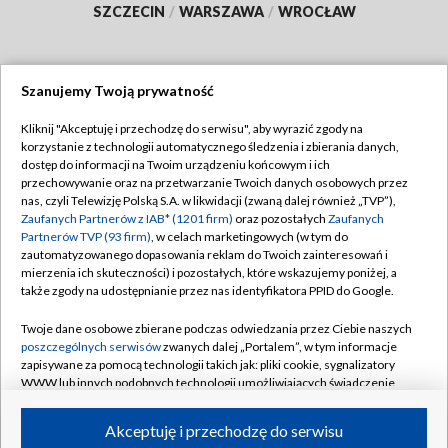
SZCZECIN
/
WARSZAWA
/
WROCŁAW
Szanujemy Twoją prywatność
Dołącz do nas:
Kliknij "Akceptuję i przechodzę do serwisu", aby wyrazić zgody na
korzystanie z technologii automatycznego śledzenia i zbierania danych,
TVP
dostęp do informacji na Twoim urządzeniu końcowym i ich
Abonament TVP
przechowywanie oraz na przetwarzanie Twoich danych osobowych przez
Regulamin TVP
nas, czyli Telewizję Polską S.A. w likwidacji (zwaną dalej również „TVP”),
Emisja w TVP
Polityka prywatności
Zaufanych Partnerów z IAB* (1201 firm)
oraz pozostałych
Zaufanych
Partnerów TVP (93 firm)
, w celach marketingowych (w tym do
Centrum informacji TVP
Moje zgody
zautomatyzowanego dopasowania reklam do Twoich zainteresowań i
mierzenia ich skuteczności) i pozostałych, które wskazujemy poniżej, a
Naziemna Telewizja Cyfrowa
Pomoc
także zgody na udostępnianie przez nas identyfikatora PPID do Google.
Sklep TVP
Biuro reklamy
Twoje dane osobowe zbierane podczas odwiedzania przez Ciebie naszych
Rada Programowa
Kontakt
poszczególnych serwisów
zwanych dalej „Portalem”, w tym informacje
zapisywane za pomocą technologii takich jak: pliki cookie, sygnalizatory
System NOS
WWW lub innych podobnych technologii umożliwiających świadczenie
dopasowanych i bezpiecznych usług, personalizację treści oraz reklam,
Informacje o nadawcy
Kanały
udostępnianie funkcji mediów społecznościowych oraz analizowanie
Akceptuję i przechodzę do serwisu
ruchu w Internecie.
Program dla prasy