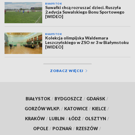
BIAŁYSTOK
Suwałki chcą rozruszać dzieci. Ruszyła
2.edycja Suwalskiego Bonu Sportowego
[WIDEO]
BIAŁYSTOK
Kolekcja olimpijska Waldemara
Leszczyńskiego w ZSO nr 3 w Białymstoku
[WIDEO]
ZOBACZ WIĘCEJ
BIAŁYSTOK
/
BYDGOSZCZ
/
GDAŃSK
/
GORZÓW WLKP.
/
KATOWICE
/
KIELCE
/
KRAKÓW
/
LUBLIN
/
ŁÓDŹ
/
OLSZTYN
/
OPOLE
/
POZNAŃ
/
RZESZÓW
/