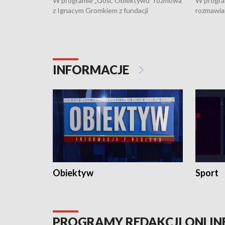
W programie „Gość Obiektywu” rozmowa
W progra
z Ignacym Gromkiem z fundacji
rozmawia
"Przystanek Autyzm" o opiece dorosłych
podlaski
osób autystycznych oraz potrzebie
zabytków 
dziennej i całodobowej opieki.
i naborze
konserwa
INFORMACJE
Obiektyw
Sport
PROGRAMY REDAKCJI ONLIN