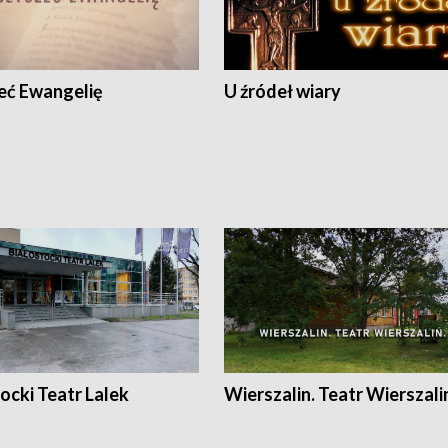
eć Ewangelię
U źródeł wiary
ocki Teatr Lalek
Wierszalin. Teatr Wierszali