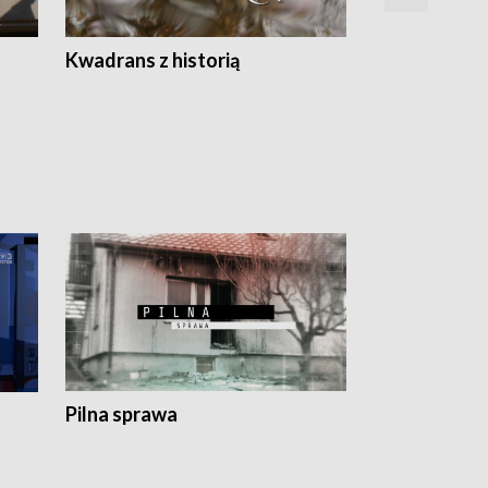
Z
Kwadrans z historią
Kartki z kal
Pilna sprawa