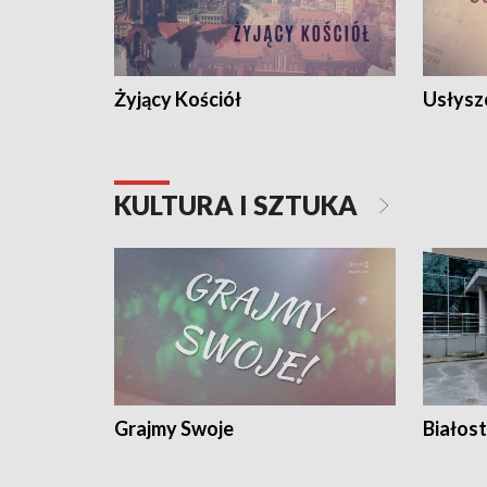
Żyjący Kościół
Usłysz
KULTURA I SZTUKA
Grajmy Swoje
Białost