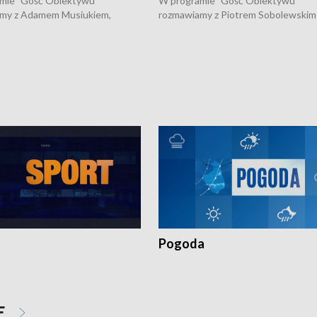
mie "Gość Obiektywu"
W programie "Gość Obiektywu"
my z Adamem Musiukiem,
rozmawiamy z Piotrem Sobolewskim
m wojewódzkim konserwatorem
Towarzystwa Amickus o możliwości
o kondycji zabytków w regionie
wsparcia osób dotkniętych przemocą
 wniosków na prace
działaniu Ośrodka Pomocy Osobom
torskie.
Pokrzywdzonym Przestępstwem.
Pogoda
E