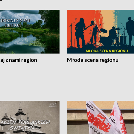
j z nami region
Młoda scena regionu