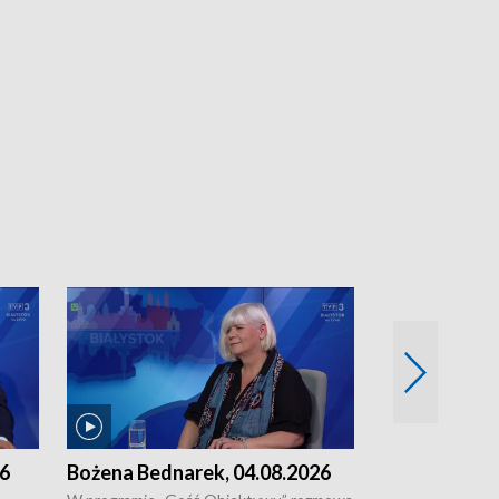
26
Bożena Bednarek, 04.08.2026
dr Katarzyna
03.08.2026