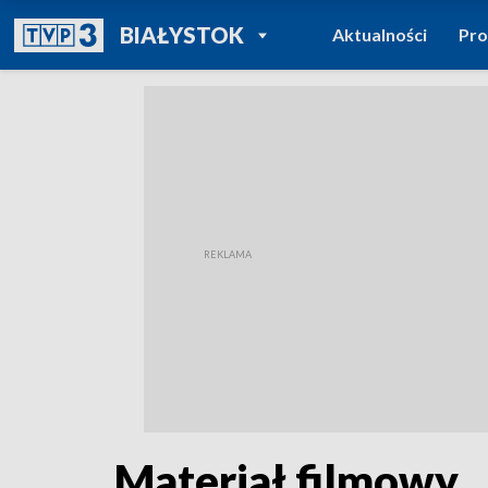
POWRÓT DO
BIAŁYSTOK
Aktualności
Pr
TVP REGIONY
Materiał filmowy