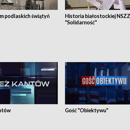
em podlaskich świątyń
Historia białostockiej NSZ
"Solidarność"
ntów
Gość "Obiektywu"