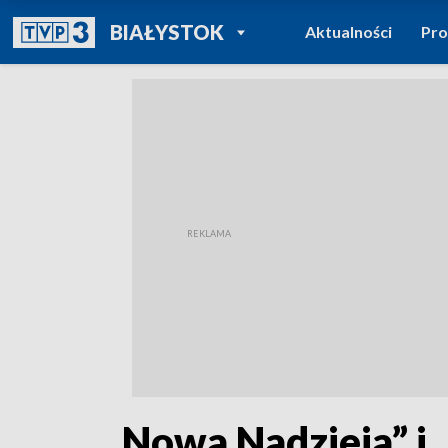
POWRÓT DO
BIAŁYSTOK
Aktualności
Pr
TVP REGIONY
„Nowa Nadzieja” i