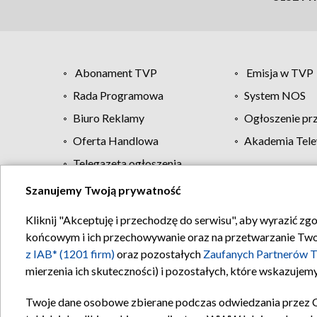
Abonament TVP
Emisja w TVP
Rada Programowa
System NOS
Biuro Reklamy
Ogłoszenie pr
Oferta Handlowa
Akademia Tele
Telegazeta ogłoszenia
Szanujemy Twoją prywatność
Regulamin TVP
Kliknij "Akceptuję i przechodzę do serwisu", aby wyrazić zg
końcowym i ich przechowywanie oraz na przetwarzanie Twoich
z IAB* (1201 firm)
oraz pozostałych
Zaufanych Partnerów T
mierzenia ich skuteczności) i pozostałych, które wskazujemy
Twoje dane osobowe zbierane podczas odwiedzania przez 