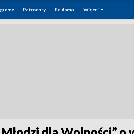
ogramy
Patronaty
Reklama
Więcej
 „Młodzi dla Wolności” o