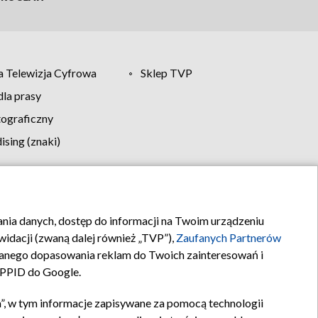
 Telewizja Cyfrowa
Sklep TVP
la prasy
tograficzny
sing (znaki)
klamy
Kontakt
rania danych, dostęp do informacji na Twoim urządzeniu
idacji (zwaną dalej również „TVP”),
Zaufanych Partnerów
anego dopasowania reklam do Twoich zainteresowań i
a PPID do Google.
”, w tym informacje zapisywane za pomocą technologii