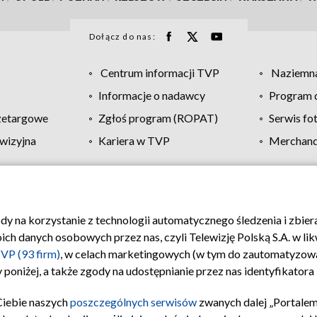
Dołącz do nas:
Centrum informacji TVP
Naziemna
Informacje o nadawcy
Program d
zetargowe
Zgłoś program (ROPAT)
Serwis fo
wizyjna
Kariera w TVP
Merchandi
Polityka prywatności
Moje zgody
Pomoc
Biuro re
ody na korzystanie z technologii automatycznego śledzenia i zbie
 danych osobowych przez nas, czyli Telewizję Polską S.A. w likw
VP (93 firm)
, w celach marketingowych (w tym do zautomatyzow
 poniżej, a także zgody na udostępnianie przez nas identyfikator
Ciebie naszych
poszczególnych serwisów
zwanych dalej „Portalem