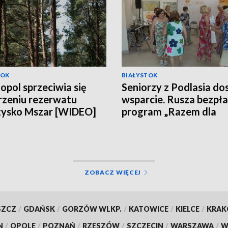
TOK
BIAŁYSTOK
opol sprzeciwia się
Seniorzy z Podlasia do
zeniu rezerwatu
wsparcie. Rusza bezpł
zysko Mszar [WIDEO]
program „Razem dla
Zdrowia” [WIDEO]
ZOBACZ WIĘCEJ
SZCZ
/
GDAŃSK
/
GORZÓW WLKP.
/
KATOWICE
/
KIELCE
/
KRA
N
/
OPOLE
/
POZNAŃ
/
RZESZÓW
/
SZCZECIN
/
WARSZAWA
/
W