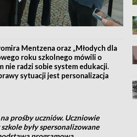
womira Mentzena oraz „Młodych dla
owego roku szkolnego mówili o
m nie radzi sobie system edukacji.
prawy sytuacji jest personalizacja
e na prośby uczniów. Uczniowie
w szkole były spersonalizowane
 podstawa programowa.