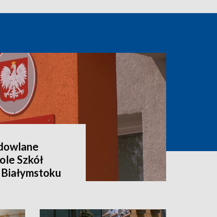
dowlane
ole Szkół
 Białymstoku