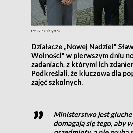
fot.TVP3 Białystok
Działacze „Nowej Nadziei" Sła
Wolności" w pierwszym dniu n
zadaniach, z którymi ich zdanie
Podkreślali, że kluczowa dla po
zajęć szkolnych.
Ministerstwo jest głuch
domagają się tego, aby 
przedmioty, a nie gruba