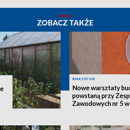
ZOBACZ TAKŻE
BIAŁYSTOK
Nowe warsztaty bu
ie
powstaną przy Zesp
Zawodowych nr 5 w
[WIDEO]