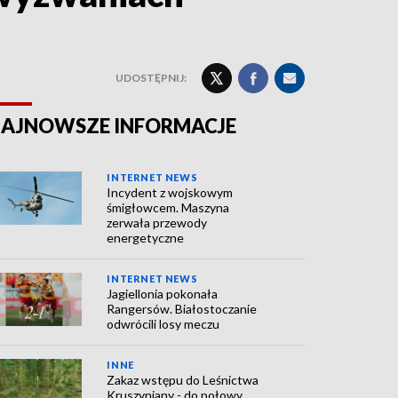
UDOSTĘPNIJ:
AJNOWSZE INFORMACJE
INTERNET NEWS
Incydent z wojskowym
śmigłowcem. Maszyna
zerwała przewody
energetyczne
INTERNET NEWS
Jagiellonia pokonała
Rangersów. Białostoczanie
odwrócili losy meczu
INNE
Zakaz wstępu do Leśnictwa
Kruszyniany - do połowy