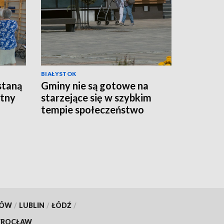
BIAŁYSTOK
staną
Gminy nie są gotowe na
atny
starzejące się w szybkim
tempie społeczeństwo
[WIDEO]
KÓW
/
LUBLIN
/
ŁÓDŹ
/
ROCŁAW