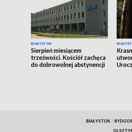
BIAŁYSTOK
BIAŁYS
Sierpień miesiącem
Krasn
trzeźwości. Kościół zachęca
utwor
do dobrowolnej abstynencji
Uroc
[WIDEO]
BIAŁYSTOK
/
BYDGO
OLSZTY