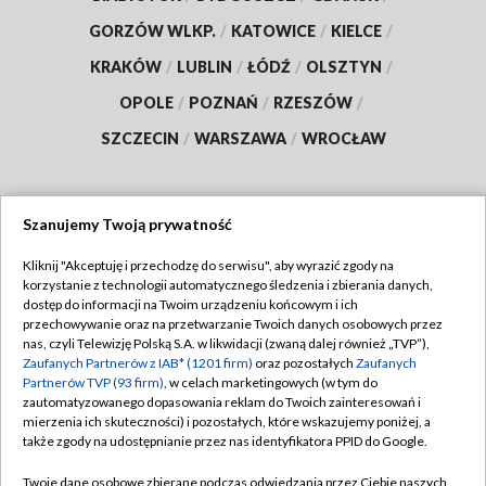
GORZÓW WLKP.
/
KATOWICE
/
KIELCE
/
KRAKÓW
/
LUBLIN
/
ŁÓDŹ
/
OLSZTYN
/
OPOLE
/
POZNAŃ
/
RZESZÓW
/
SZCZECIN
/
WARSZAWA
/
WROCŁAW
Szanujemy Twoją prywatność
Dołącz do nas:
Kliknij "Akceptuję i przechodzę do serwisu", aby wyrazić zgody na
korzystanie z technologii automatycznego śledzenia i zbierania danych,
TVP
dostęp do informacji na Twoim urządzeniu końcowym i ich
Abonament TVP
przechowywanie oraz na przetwarzanie Twoich danych osobowych przez
Regulamin TVP
nas, czyli Telewizję Polską S.A. w likwidacji (zwaną dalej również „TVP”),
Emisja w TVP
Polityka prywatności
Zaufanych Partnerów z IAB* (1201 firm)
oraz pozostałych
Zaufanych
Partnerów TVP (93 firm)
, w celach marketingowych (w tym do
Centrum informacji TVP
Moje zgody
zautomatyzowanego dopasowania reklam do Twoich zainteresowań i
mierzenia ich skuteczności) i pozostałych, które wskazujemy poniżej, a
Naziemna Telewizja Cyfrowa
Pomoc
także zgody na udostępnianie przez nas identyfikatora PPID do Google.
Sklep TVP
Biuro reklamy
Twoje dane osobowe zbierane podczas odwiedzania przez Ciebie naszych