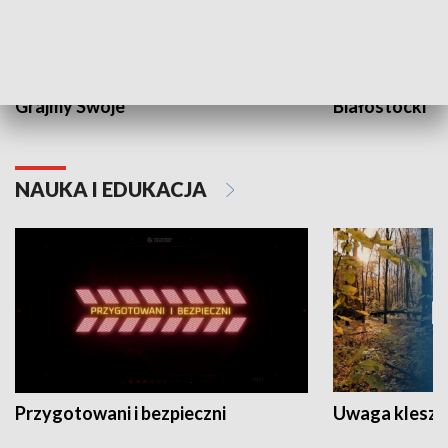
Grajmy Swoje
Białostocki Te
NAUKA I EDUKACJA
Przygotowani i bezpieczni
Uwaga kleszc