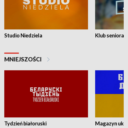
Studio Niedziela
Klub seniora
MNIEJSZOŚCI
Tydzień białoruski
Magazyn ukra