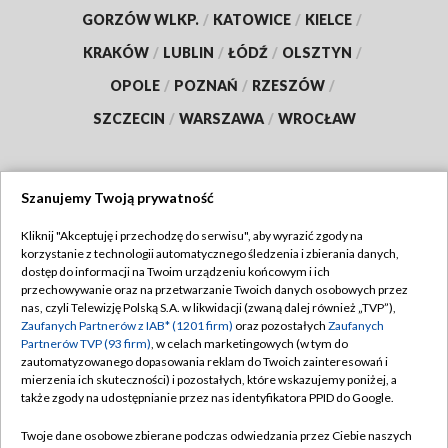
GORZÓW WLKP.
/
KATOWICE
/
KIELCE
/
KRAKÓW
/
LUBLIN
/
ŁÓDŹ
/
OLSZTYN
/
OPOLE
/
POZNAŃ
/
RZESZÓW
/
SZCZECIN
/
WARSZAWA
/
WROCŁAW
Szanujemy Twoją prywatność
Dołącz do nas:
Kliknij "Akceptuję i przechodzę do serwisu", aby wyrazić zgody na
korzystanie z technologii automatycznego śledzenia i zbierania danych,
TVP
dostęp do informacji na Twoim urządzeniu końcowym i ich
Abonament TVP
przechowywanie oraz na przetwarzanie Twoich danych osobowych przez
Regulamin TVP
nas, czyli Telewizję Polską S.A. w likwidacji (zwaną dalej również „TVP”),
Emisja w TVP
Polityka prywatności
Zaufanych Partnerów z IAB* (1201 firm)
oraz pozostałych
Zaufanych
Partnerów TVP (93 firm)
, w celach marketingowych (w tym do
Centrum informacji TVP
Moje zgody
zautomatyzowanego dopasowania reklam do Twoich zainteresowań i
mierzenia ich skuteczności) i pozostałych, które wskazujemy poniżej, a
Naziemna Telewizja Cyfrowa
Pomoc
także zgody na udostępnianie przez nas identyfikatora PPID do Google.
Sklep TVP
Biuro reklamy
Twoje dane osobowe zbierane podczas odwiedzania przez Ciebie naszych