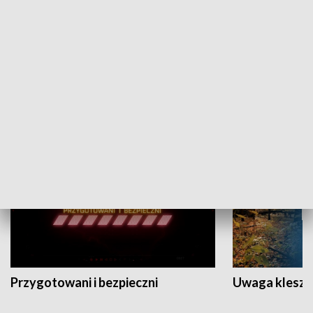
Grajmy Swoje
Białostocki Te
NAUKA I EDUKACJA
Przygotowani i bezpieczni
Uwaga kleszc